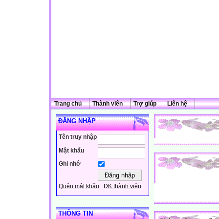
Trang chủ
Thành viên
Trợ giúp
Liên hệ
ĐĂNG NHẬP
Tên truy nhập
Mật khẩu
Ghi nhớ
Quên mật khẩu
ĐK thành viên
THÔNG TIN