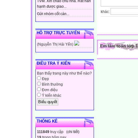
TVM. Xin chào chủ nhà. Rất hân
hạnh được giao...
khác:
Gửi nhóm cốt cán...
HỖ TRỢ TRỰC TUYẾN
(Nguyễn Thị Hải Yến)
Em làm toán lớp 1
ĐIỀU TRA Ý KIẾN
Bạn thấy trang này như thế nào?
Đẹp
Bình thường
Đơn điệu
Ý kiến khác
THỐNG KÊ
111849
truy cập (
chi tiết
)
19
trong hôm nay