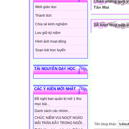
Chào mừng quý vị
Tân Mai
Web giáo dục
Thành tích
Chia sẻ kinh nghiệm
Số lượt truy cập 
Lưu giữ kỷ niệm
Hình ảnh hoạt động
Soạn bài trực tuyến
TÀI NGUYÊN DẠY HỌC
CÁC Ý KIẾN MỚI NHẤT
Đề nghị ban quản trị mở 1 thư
mục bài...
Danh sách các nhóm...
CHÚC NIỀM VUI NGỌT NGÀO
MÃI TRÀN ĐẦY TRONG NGÔI...
Tên blog khác: