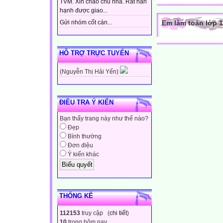
TVM. Xin chào chủ nhà. Rất hân
hạnh được giao...
Em làm toán lớp 1
Gửi nhóm cốt cán...
HỖ TRỢ TRỰC TUYẾN
(Nguyễn Thị Hải Yến)
ĐIỀU TRA Ý KIẾN
Bạn thấy trang này như thế nào?
Đẹp
Bình thường
Đơn điệu
Ý kiến khác
THỐNG KÊ
112153
truy cập (
chi tiết
)
10
trong hôm nay