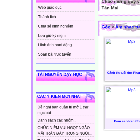
Chào mừng quý vị
Tân Mai
Web giáo dục
Thành tích
Chia sẻ kinh nghiệm
Gốc
>
Âm nhạc tư
Lưu giữ kỷ niệm
Hình ảnh hoạt động
Soạn bài trực tuyến
Cánh én tuổi thơ-Ph
TÀI NGUYÊN DẠY HỌC
CÁC Ý KIẾN MỚI NHẤT
Đề nghị ban quản trị mở 1 thư
mục bài...
Danh sách các nhóm...
Đếm sao-Văn Ch
CHÚC NIỀM VUI NGỌT NGÀO
MÃI TRÀN ĐẦY TRONG NGÔI...