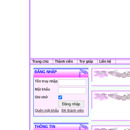
Trang chủ
Thành viên
Trợ giúp
Liên hệ
ĐĂNG NHẬP
Tên truy nhập
Mật khẩu
Ghi nhớ
Quên mật khẩu
ĐK thành viên
THÔNG TIN