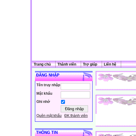
Trang chủ
Thành viên
Trợ giúp
Liên hệ
ĐĂNG NHẬP
Tên truy nhập
Mật khẩu
Ghi nhớ
Quên mật khẩu
ĐK thành viên
THÔNG TIN