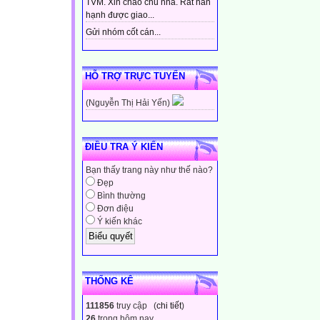
TVM. Xin chào chủ nhà. Rất hân
hạnh được giao...
Gửi nhóm cốt cán...
HỖ TRỢ TRỰC TUYẾN
(Nguyễn Thị Hải Yến)
ĐIỀU TRA Ý KIẾN
Bạn thấy trang này như thế nào?
Đẹp
Bình thường
Đơn điệu
Ý kiến khác
THỐNG KÊ
111856
truy cập (
chi tiết
)
26
trong hôm nay