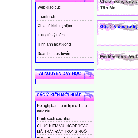
Chào mừng quý vị
Tân Mai
Web giáo dục
Thành tích
Chia sẻ kinh nghiệm
Gốc
>
Video tư li
Lưu giữ kỷ niệm
Hình ảnh hoạt động
Soạn bài trực tuyến
Em làm toán lớp 1
TÀI NGUYÊN DẠY HỌC
CÁC Ý KIẾN MỚI NHẤT
Đề nghị ban quản trị mở 1 thư
mục bài...
Danh sách các nhóm...
CHÚC NIỀM VUI NGỌT NGÀO
MÃI TRÀN ĐẦY TRONG NGÔI...