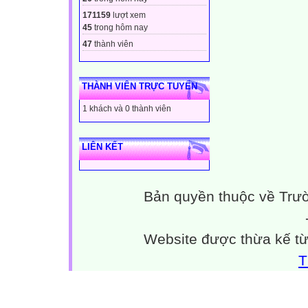
171159
lượt xem
45
trong hôm nay
47
thành viên
THÀNH VIÊN TRỰC TUYẾN
1 khách và 0 thành viên
LIÊN KẾT
Bản quyền thuộc về Trư
Website được thừa kế t
T