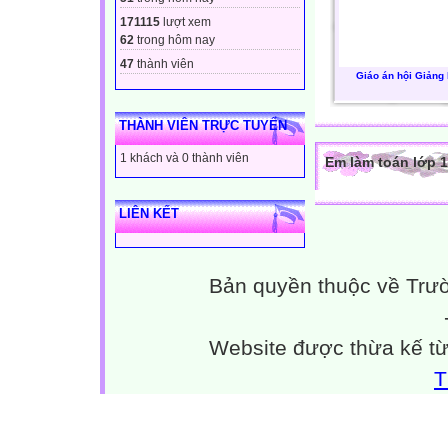
171115
lượt xem
62
trong hôm nay
47
thành viên
Giáo án hội Giảng 
THÀNH VIÊN TRỰC TUYẾN
1 khách và 0 thành viên
Em làm toán lớp 1
LIÊN KẾT
Bản quyền thuộc về Trư
Website được thừa kế t
T