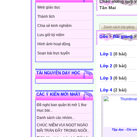
Chào mừng quý vị
Tân Mai
Web giáo dục
Thành tích
Chia sẻ kinh nghiệm
Danh sách bài giảng
Lưu giữ kỷ niệm
Gốc
>
Bài giảng
>
Hình ảnh hoạt động
Soạn bài trực tuyến
Lớp 1
(0 bài)
Lớp 2
(0 bài)
TÀI NGUYÊN DẠY HỌC
Lớp 3
(0 bài)
Lớp 4
(2 bài)
CÁC Ý KIẾN MỚI NHẤT
Đề nghị ban quản trị mở 1 thư
mục bài...
Danh sách các nhóm...
CHÚC NIỀM VUI NGỌT NGÀO
Tập đọc - Chi em 
MÃI TRÀN ĐẦY TRONG NGÔI...