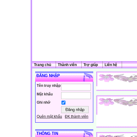
Trang chủ
Thành viên
Trợ giúp
Liên hệ
ĐĂNG NHẬP
Tên truy nhập
Mật khẩu
Ghi nhớ
Quên mật khẩu
ĐK thành viên
THÔNG TIN