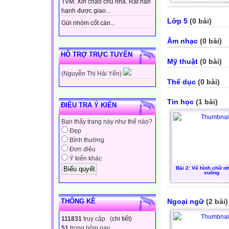
TVM. Xin chào chủ nhà. Rất hân
hạnh được giao...
Lớp 5
(0 bài)
Gửi nhóm cốt cán...
Âm nhạc
(0 bài)
HỖ TRỢ TRỰC TUYẾN
Mỹ thuật
(0 bài)
(Nguyễn Thị Hải Yến)
Thể dục
(0 bài)
Tin học
(1 bài)
ĐIỀU TRA Ý KIẾN
Bạn thấy trang này như thế nào?
Đẹp
Bình thường
Đơn điệu
Ý kiến khác
Bài 2: Vẽ hình chữ nh
vuông
THỐNG KÊ
Ngoại ngữ
(2 bài)
111831
truy cập (
chi tiết
)
51
trong hôm nay