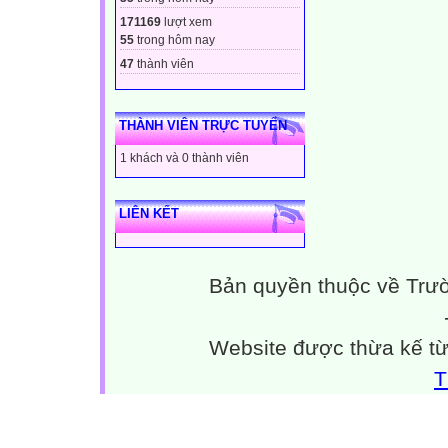
171169
lượt xem
55
trong hôm nay
47
thành viên
THÀNH VIÊN TRỰC TUYẾN
1 khách và 0 thành viên
LIÊN KẾT
Bản quyền thuộc về Trư
Website được thừa kế t
T