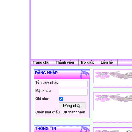
Trang chủ
Thành viên
Trợ giúp
Liên hệ
ĐĂNG NHẬP
Tên truy nhập
Mật khẩu
Ghi nhớ
Quên mật khẩu
ĐK thành viên
THÔNG TIN