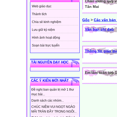
Chào mừng quý vị
Tân Mai
Web giáo dục
Thành tích
Gốc
>
Các văn bản
Chia sẻ kinh nghiệm
Văn bản chỉ đạo
Lưu giữ kỷ niệm
Hình ảnh hoạt động
Soạn bài trực tuyến
Thông tin giáo d
TÀI NGUYÊN DẠY HỌC
Em làm toán lớp 1
CÁC Ý KIẾN MỚI NHẤT
Đề nghị ban quản trị mở 1 thư
mục bài...
Danh sách các nhóm...
CHÚC NIỀM VUI NGỌT NGÀO
MÃI TRÀN ĐẦY TRONG NGÔI...