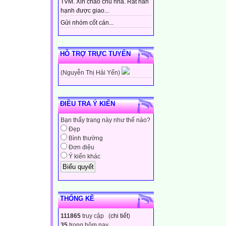
TVM. Xin chào chủ nhà. Rất hân
hạnh được giao...
Gửi nhóm cốt cán...
HỖ TRỢ TRỰC TUYẾN
(Nguyễn Thị Hải Yến)
ĐIỀU TRA Ý KIẾN
Bạn thấy trang này như thế nào?
Đẹp
Bình thường
Đơn điệu
Ý kiến khác
THỐNG KÊ
111865
truy cập (
chi tiết
)
35
trong hôm nay