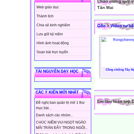
Chào mừng quý vị
Tân Mai
Web giáo dục
Thành tích
Chia sẻ kinh nghiệm
Gốc
>
Video tư li
Lưu giữ kỷ niệm
Hình ảnh hoạt động
Soạn bài trực tuyến
Cồng chiêng Tây N
TÀI NGUYÊN DẠY HỌC
CÁC Ý KIẾN MỚI NHẤT
Em làm toán lớp 1
Đề nghị ban quản trị mở 1 thư
mục bài...
Danh sách các nhóm...
CHÚC NIỀM VUI NGỌT NGÀO
MÃI TRÀN ĐẦY TRONG NGÔI...