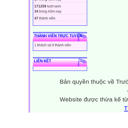
171259
lượt xem
34
trong hôm nay
47
thành viên
THÀNH VIÊN TRỰC TUYẾN
1 khách và 0 thành viên
LIÊN KẾT
Bản quyền thuộc về Trư
Website được thừa kế t
T