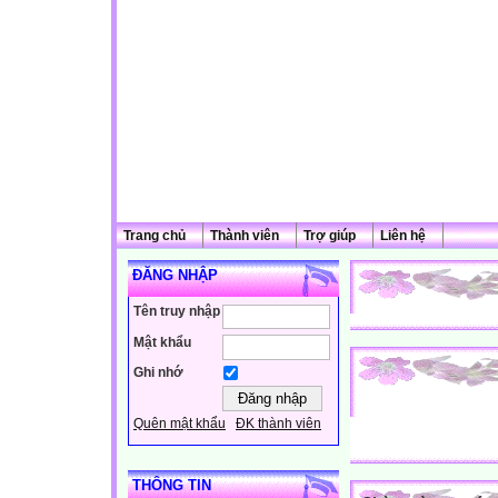
Trang chủ
Thành viên
Trợ giúp
Liên hệ
ĐĂNG NHẬP
Tên truy nhập
Mật khẩu
Ghi nhớ
Quên mật khẩu
ĐK thành viên
THÔNG TIN