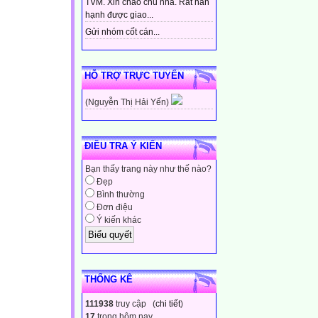
TVM. Xin chào chủ nhà. Rất hân
hạnh được giao...
Gửi nhóm cốt cán...
HỖ TRỢ TRỰC TUYẾN
(Nguyễn Thị Hải Yến)
ĐIỀU TRA Ý KIẾN
Bạn thấy trang này như thế nào?
Đẹp
Bình thường
Đơn điệu
Ý kiến khác
THỐNG KÊ
111938
truy cập (
chi tiết
)
17
trong hôm nay