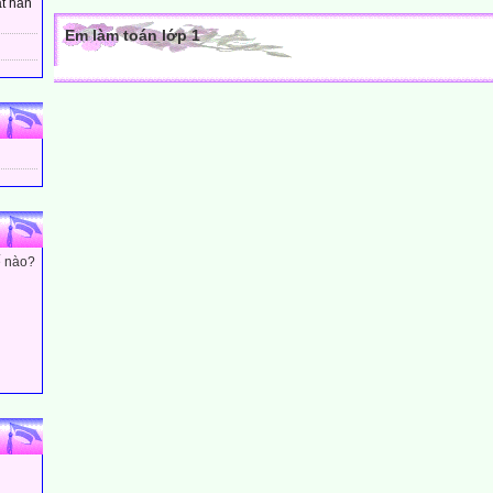
t hân
Em làm toán lớp 1
ế nào?