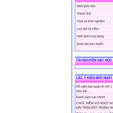
Web giáo dục
Thành tích
Chia sẻ kinh nghiệm
Lưu giữ kỷ niệm
Hình ảnh hoạt động
Soạn bài trực tuyến
TÀI NGUYÊN DẠY HỌC
CÁC Ý KIẾN MỚI NHẤT
Đề nghị ban quản trị mở 1
mục bài...
Danh sách các nhóm...
CHÚC NIỀM VUI NGỌT N
MÃI TRÀN ĐẦY TRONG NG