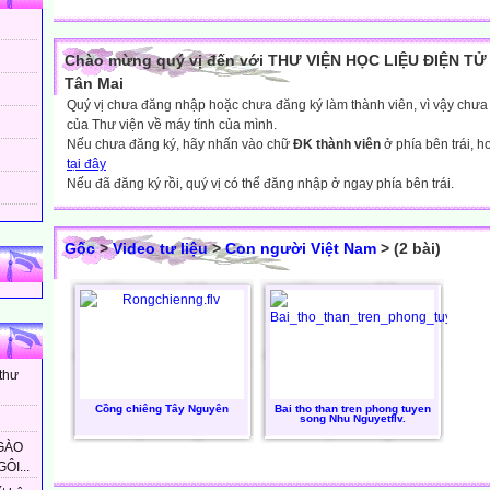
Chào mừng quý vị đến với THƯ VIỆN HỌC LIỆU ĐIỆN TỬ 
Tân Mai
Quý vị chưa đăng nhập hoặc chưa đăng ký làm thành viên, vì vậy chưa th
của Thư viện về máy tính của mình.
Nếu chưa đăng ký, hãy nhấn vào chữ
ĐK thành viên
ở phía bên trái, 
tại đây
Nếu đã đăng ký rồi, quý vị có thể đăng nhập ở ngay phía bên trái.
Gốc
>
Video tư liệu
>
Con người Việt Nam
> (2 bài)
 thư
Cồng chiêng Tây Nguyên
Bai tho than tren phong tuyen
song Nhu Nguyetflv.
GÀO
ÔI...