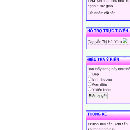
TVM. Xin chào chủ nhà. Rấ
hạnh được giao...
Gửi nhóm cốt cán...
HỖ TRỢ TRỰC TUYẾN
(Nguyễn Thị Hải Yến)
ĐIỀU TRA Ý KIẾN
Bạn thấy trang này như th
Đẹp
Bình thường
Đơn điệu
Ý kiến khác
THỐNG KÊ
111855
truy cập (
chi tiết
)
25
trong hôm nay