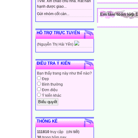
TVM. Xin chào chủ nhà. Rất hân
hạnh được giao...
Em làm toán lớp 1
Gửi nhóm cốt cán...
HỖ TRỢ TRỰC TUYẾN
(Nguyễn Thị Hải Yến)
ĐIỀU TRA Ý KIẾN
Bạn thấy trang này như thế nào?
Đẹp
Bình thường
Đơn điệu
Ý kiến khác
THỐNG KÊ
111810
truy cập (
chi tiết
)
30
trong hôm nay