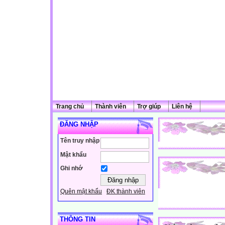
Trang chủ
Thành viên
Trợ giúp
Liên hệ
ĐĂNG NHẬP
Tên truy nhập
Mật khẩu
Ghi nhớ
Quên mật khẩu
ĐK thành viên
THÔNG TIN