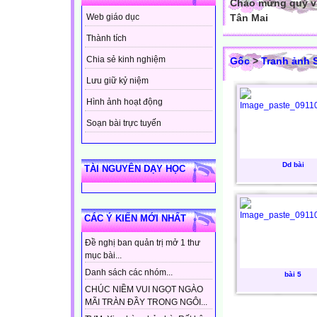
Chào mừng quý vị
Tân Mai
Web giáo dục
Thành tích
Chia sẻ kinh nghiệm
Gốc
>
Tranh ảnh
Lưu giữ kỷ niệm
Hình ảnh hoạt động
Soạn bài trực tuyến
Dd bài
TÀI NGUYÊN DẠY HỌC
CÁC Ý KIẾN MỚI NHẤT
Đề nghị ban quản trị mở 1 thư
mục bài...
Danh sách các nhóm...
bài 5
CHÚC NIỀM VUI NGỌT NGÀO
MÃI TRÀN ĐẦY TRONG NGÔI...