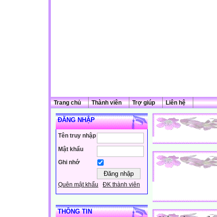
Trang chủ
Thành viên
Trợ giúp
Liên hệ
ĐĂNG NHẬP
Tên truy nhập
Mật khẩu
Ghi nhớ
Quên mật khẩu
ĐK thành viên
THÔNG TIN