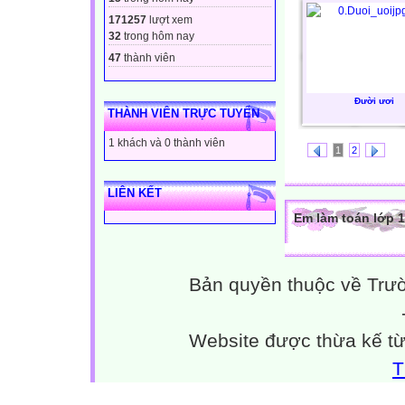
171257
lượt xem
32
trong hôm nay
47
thành viên
Đười ươi
THÀNH VIÊN TRỰC TUYẾN
1 khách và 0 thành viên
1
2
LIÊN KẾT
Em làm toán lớp 1
Bản quyền thuộc về Trư
Website được thừa kế t
T