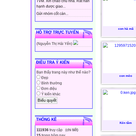
TVM. Xin chào chủ nhà. Rất hân
hạnh được giao...
Gửi nhóm cốt cán...
con hà mã
HỖ TRỢ TRỰC TUYẾN
(Nguyễn Thị Hải Yến)
ĐIỀU TRA Ý KIẾN
Bạn thấy trang này như thế nào?
con mèo
Đẹp
Bình thường
Đơn điệu
Ý kiến khác
THỐNG KÊ
Kén tằm
111936
truy cập (
chi tiết
)
15
trong hôm nay