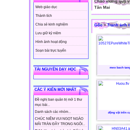
Chào mừng quý vị
Tân Mai
Web giáo dục
Thành tích
Chia sẻ kinh nghiệm
Gốc
>
Tranh ảnh t
Lưu giữ kỷ niệm
Hình ảnh hoạt động
Soạn bài trực tuyến
meo bach tan
TÀI NGUYÊN DẠY HỌC
CÁC Ý KIẾN MỚI NHẤT
Đề nghị ban quản trị mở 1 thư
mục bài...
Danh sách các nhóm...
động vật trên c
CHÚC NIỀM VUI NGỌT NGÀO
MÃI TRÀN ĐẦY TRONG NGÔI...