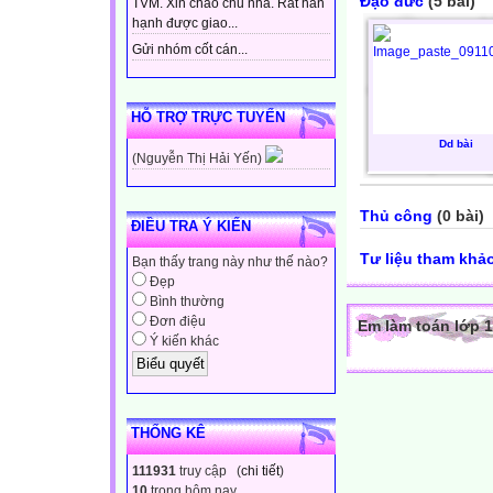
Đạo đức
(5 bài)
TVM. Xin chào chủ nhà. Rất hân
hạnh được giao...
Gửi nhóm cốt cán...
HỖ TRỢ TRỰC TUYẾN
Dd bài
(Nguyễn Thị Hải Yến)
Thủ công
(0 bài)
ĐIỀU TRA Ý KIẾN
Tư liệu tham khả
Bạn thấy trang này như thế nào?
Đẹp
Bình thường
Đơn điệu
Em làm toán lớp 1
Ý kiến khác
THỐNG KÊ
111931
truy cập (
chi tiết
)
10
trong hôm nay