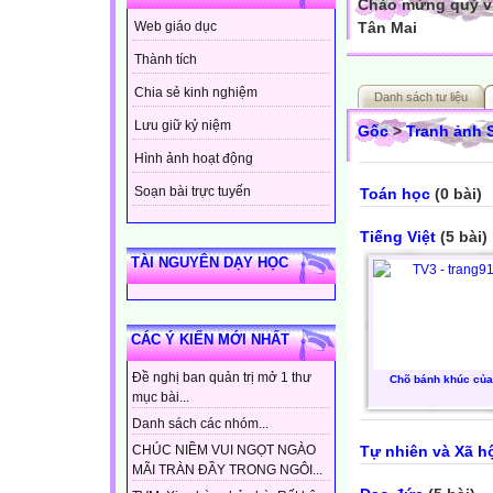
Chào mừng quý vị
Tân Mai
Web giáo dục
Thành tích
Chia sẻ kinh nghiệm
Danh sách tư liệu
Lưu giữ kỷ niệm
Gốc
>
Tranh ảnh
Hình ảnh hoạt động
Soạn bài trực tuyến
Toán học
(0 bài)
Tiếng Việt
(5 bài)
TÀI NGUYÊN DẠY HỌC
CÁC Ý KIẾN MỚI NHẤT
Đề nghị ban quản trị mở 1 thư
Chõ bánh khúc của 
mục bài...
Danh sách các nhóm...
Tự nhiên và Xã h
CHÚC NIỀM VUI NGỌT NGÀO
MÃI TRÀN ĐẦY TRONG NGÔI...