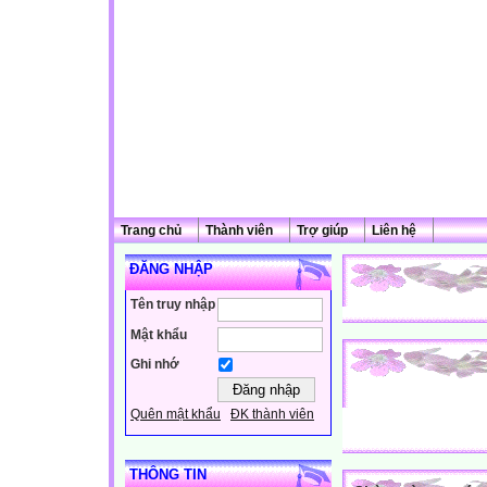
Trang chủ
Thành viên
Trợ giúp
Liên hệ
ĐĂNG NHẬP
Tên truy nhập
Mật khẩu
Ghi nhớ
Quên mật khẩu
ĐK thành viên
THÔNG TIN