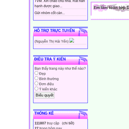
TVM. Xin chào chủ nhà. Rất hân
hạnh được giao...
Em làm toán lớp 1
Gửi nhóm cốt cán...
HỖ TRỢ TRỰC TUYẾN
(Nguyễn Thị Hải Yến)
ĐIỀU TRA Ý KIẾN
Bạn thấy trang này như thế nào?
Đẹp
Bình thường
Đơn điệu
Ý kiến khác
THỐNG KÊ
111807
truy cập (
chi tiết
)
27
trong hôm nay