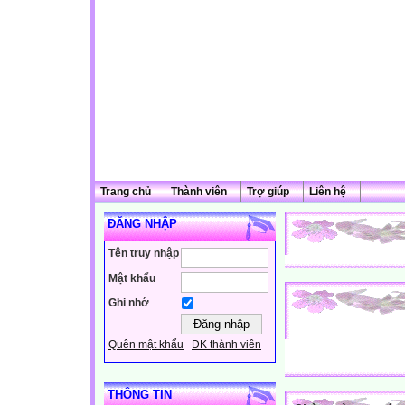
Trang chủ
Thành viên
Trợ giúp
Liên hệ
ĐĂNG NHẬP
Tên truy nhập
Mật khẩu
Ghi nhớ
Quên mật khẩu
ĐK thành viên
THÔNG TIN