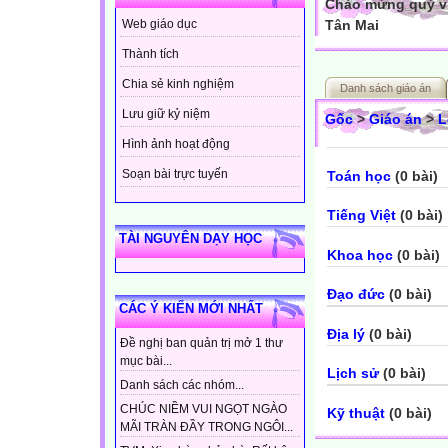
Chào mừng quý vị
Tân Mai
Web giáo dục
Thành tích
Chia sẻ kinh nghiệm
Danh sách giáo án
Lưu giữ kỷ niệm
Gốc
>
Giáo án
>
L
Hình ảnh hoạt động
Soạn bài trực tuyến
Toán học
(0 bài)
Tiếng Việt
(0 bài)
TÀI NGUYÊN DẠY HỌC
Khoa học
(0 bài)
Đạo đức
(0 bài)
CÁC Ý KIẾN MỚI NHẤT
Địa lý
(0 bài)
Đề nghị ban quản trị mở 1 thư
mục bài...
Lịch sử
(0 bài)
Danh sách các nhóm...
CHÚC NIỀM VUI NGỌT NGÀO
Kỹ thuật
(0 bài)
MÃI TRÀN ĐẦY TRONG NGÔI...