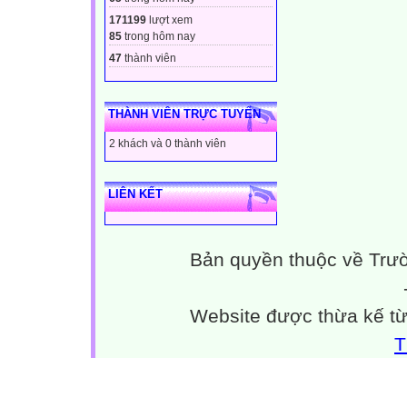
171199
lượt xem
85
trong hôm nay
47
thành viên
THÀNH VIÊN TRỰC TUYẾN
2 khách và 0 thành viên
LIÊN KẾT
Bản quyền thuộc về Trư
Website được thừa kế t
T