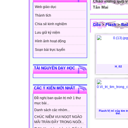
Chào mừng quý vị
Tân Mai
Web giáo dục
Thành tích
Chia sẻ kinh nghiệm
Gốc
>
Flash
>
Sin
Lưu giữ kỷ niệm
Hình ảnh hoạt động
Soạn bài trực tuyến
H_02
TÀI NGUYÊN DẠY HỌC
CÁC Ý KIẾN MỚI NHẤT
Đề nghị ban quản trị mở 1 thư
mục bài...
Danh sách các nhóm...
Flash:Vị trí của tim 
thể.
CHÚC NIỀM VUI NGỌT NGÀO
MÃI TRÀN ĐẦY TRONG NGÔI...