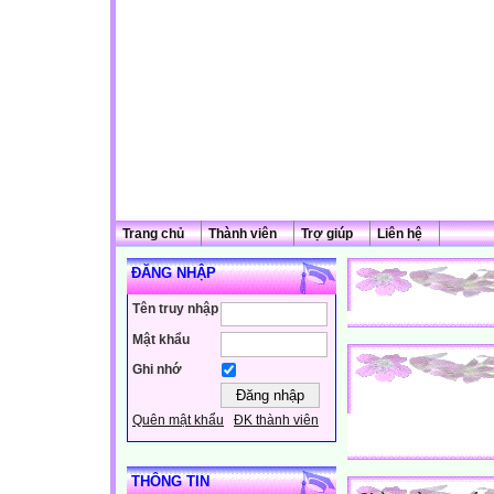
Trang chủ
Thành viên
Trợ giúp
Liên hệ
ĐĂNG NHẬP
Tên truy nhập
Mật khẩu
Ghi nhớ
Quên mật khẩu
ĐK thành viên
THÔNG TIN