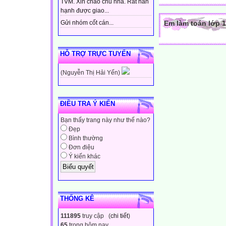
TVM. Xin chào chủ nhà. Rất hân
hạnh được giao...
Em làm toán lớp 1
Gửi nhóm cốt cán...
HỖ TRỢ TRỰC TUYẾN
(Nguyễn Thị Hải Yến)
ĐIỀU TRA Ý KIẾN
Bạn thấy trang này như thế nào?
Đẹp
Bình thường
Đơn điệu
Ý kiến khác
THỐNG KÊ
111895
truy cập (
chi tiết
)
65
trong hôm nay