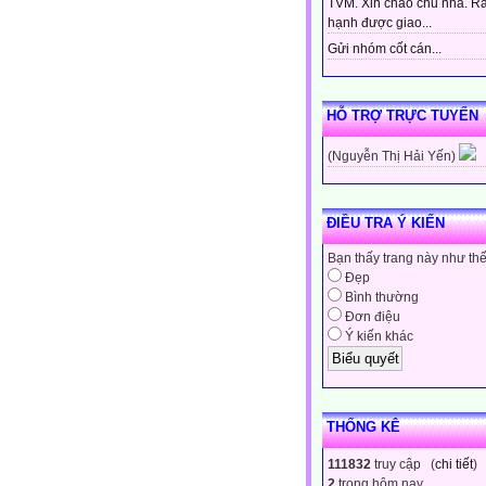
TVM. Xin chào chủ nhà. Rấ
hạnh được giao...
Gửi nhóm cốt cán...
HỖ TRỢ TRỰC TUYẾN
(Nguyễn Thị Hải Yến)
ĐIỀU TRA Ý KIẾN
Bạn thấy trang này như th
Đẹp
Bình thường
Đơn điệu
Ý kiến khác
THỐNG KÊ
111832
truy cập (
chi tiết
)
2
trong hôm nay