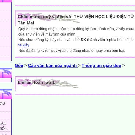
Chào mừng quý vị đến với THƯ VIỆN HỌC LIỆU ĐIỆN TỬ 
Tân Mai
Quý vị chưa đăng nhập hoặc chưa đăng ký làm thành viên, vì vậy chưa th
của Thư viện về máy tính của mình.
Nếu chưa đăng ký, hãy nhấn vào chữ
ĐK thành viên
ở phía bên trái, 
tại đây
Nếu đã đăng ký rồi, quý vị có thể đăng nhập ở ngay phía bên trái.
Gốc
>
Các văn bản của ngành
>
Thông tin giáo dục
>
Em làm toán lớp 1
 thư
GÀO
ÔI...