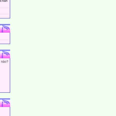
t hân
ế nào?