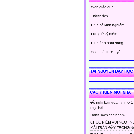
Web giáo dục
Thành tích
Chia sẻ kinh nghiệm
Lưu giữ kỷ niệm
Hình ảnh hoạt động
Soạn bài trực tuyến
TÀI NGUYÊN DẠY HỌC
CÁC Ý KIẾN MỚI NHẤT
Đề nghị ban quản trị mở 1
mục bài...
Danh sách các nhóm...
CHÚC NIỀM VUI NGỌT N
MÃI TRÀN ĐẦY TRONG NG