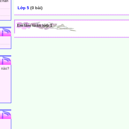
t hân
Lớp 5
(0 bài)
Em làm toán lớp 1
ế nào?