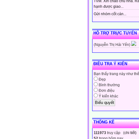
TVM. Xin chào chủ nhà. Rấ
hạnh được giao...
Gửi nhóm cốt cán...
HỖ TRỢ TRỰC TUYẾN
(Nguyễn Thị Hải Yến)
ĐIỀU TRA Ý KIẾN
Bạn thấy trang này như th
Đẹp
Bình thường
Đơn điệu
Ý kiến khác
THỐNG KÊ
111973
truy cập (
chi tiết
)
52
trong hôm nay