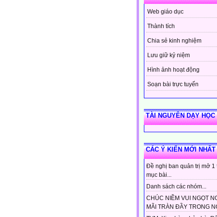
Web giáo dục
Thành tích
Chia sẻ kinh nghiệm
Lưu giữ kỷ niệm
Hình ảnh hoạt động
Soạn bài trực tuyến
TÀI NGUYÊN DẠY HỌC
CÁC Ý KIẾN MỚI NHẤT
Đề nghị ban quản trị mở 1
mục bài...
Danh sách các nhóm...
CHÚC NIỀM VUI NGỌT N
MÃI TRÀN ĐẦY TRONG NG