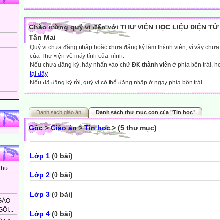
Chào mừng quý vị đến với THƯ VIỆN HỌC LIỆU ĐIỆN TỬ 
Tân Mai
Quý vị chưa đăng nhập hoặc chưa đăng ký làm thành viên, vì vậy chưa th
của Thư viện về máy tính của mình.
Nếu chưa đăng ký, hãy nhấn vào chữ
ĐK thành viên
ở phía bên trái, 
tại đây
Nếu đã đăng ký rồi, quý vị có thể đăng nhập ở ngay phía bên trái.
Danh sách giáo án
Danh sách thư mục con của "Tin học"
Gốc
>
Giáo án
>
Tin học
> (5 thư mục)
Lớp 1
(0 bài)
 thư
Lớp 2
(0 bài)
Lớp 3
(0 bài)
GÀO
ÔI...
Lớp 4
(0 bài)