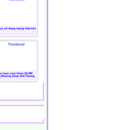
uy sử dụng mạng Internet
eu luan cuoi khoa QLNN
 phuong phap tinh huong