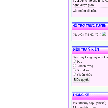
TVM. Xin chào chủ nhà. Rấ
hạnh được giao...
Gửi nhóm cốt cán...
HỖ TRỢ TRỰC TUYẾN
(Nguyễn Thị Hải Yến)
ĐIỀU TRA Ý KIẾN
Bạn thấy trang này như th
Đẹp
Bình thường
Đơn điệu
Ý kiến khác
THỐNG KÊ
112088
truy cập (
chi tiết
)
22
trong hôm nay