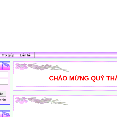
Trợ giúp
Liên hệ
CHÀO MỪNG QUÝ THẦY C
viên