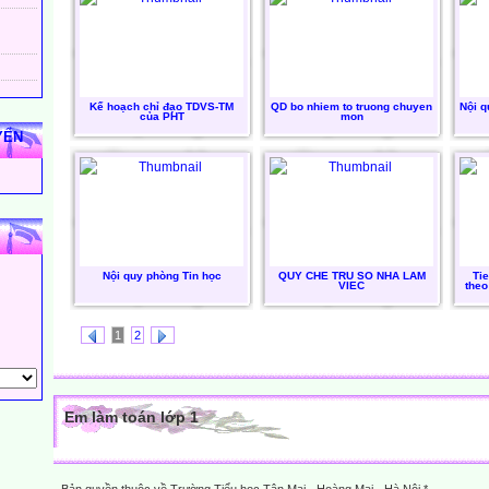
Kế hoạch chỉ đạo TDVS-TM
QD bo nhiem to truong chuyen
Nội q
của PHT
mon
YẾN
Nội quy phòng Tin học
QUY CHE TRU SO NHA LAM
Ti
VIEC
theo
1
2
Em làm toán lớp 1