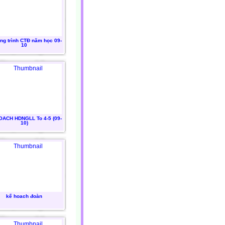
g trình CTĐ năm học 09-
10
OACH HDNGLL To 4-5 (09-
10)
kế hoach đoàn