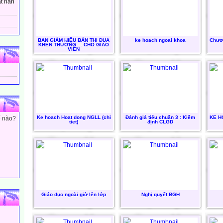
t hân
BAN GIÁM HIỆU BẢN THI ĐUA
ke hoach ngoai khoa
Chươn
KHEN THƯỞNG ... CHO GIÁO
VIÊN
Ke hoach Hoat dong NGLL (chi
Đánh giá tiêu chuẩn 3 : Kiểm
KE H
ế nào?
tiet)
định CLGD
Giáo dục ngoài giờ lên lớp
Nghị quyết BGH