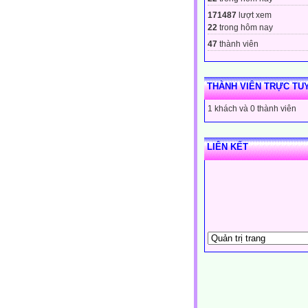
171487
lượt xem
22
trong hôm nay
47
thành viên
THÀNH VIÊN TRỰC TU
1 khách và 0 thành viên
LIÊN KẾT