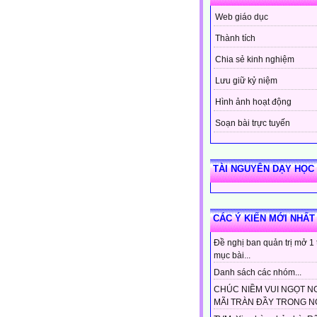
Web giáo dục
Thành tích
Chia sẻ kinh nghiệm
Lưu giữ kỷ niệm
Hình ảnh hoạt động
Soạn bài trực tuyến
TÀI NGUYÊN DẠY HỌC
CÁC Ý KIẾN MỚI NHẤT
Đề nghị ban quản trị mở 1
mục bài...
Danh sách các nhóm...
CHÚC NIỀM VUI NGỌT N
MÃI TRÀN ĐẦY TRONG NG