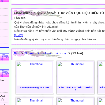
Chào mừng quý vị đến với THƯ VIỆN HỌC LIỆU ĐIỆN TỬ 
Tân Mai
Quý vị chưa đăng nhập hoặc chưa đăng ký làm thành viên, vì vậy chưa th
của Thư viện về máy tính của mình.
Nếu chưa đăng ký, hãy nhấn vào chữ
ĐK thành viên
ở phía bên trái, 
tại đây
Nếu đã đăng ký rồi, quý vị có thể đăng nhập ở ngay phía bên trái.
Gốc
>
TL sưu tầm chưa phân loại
> (29 bài)
 thư
On truyen thong 22-12-09
BÁO CÁO CLGD TIÊU CHUẨN
kế h
7
GÀO
ÔI...