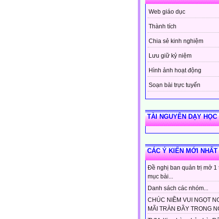
Web giáo dục
Thành tích
Chia sẻ kinh nghiệm
Lưu giữ kỷ niệm
Hình ảnh hoạt động
Soạn bài trực tuyến
TÀI NGUYÊN DẠY HỌC
CÁC Ý KIẾN MỚI NHẤT
Đề nghị ban quản trị mở 1
mục bài...
Danh sách các nhóm...
CHÚC NIỀM VUI NGỌT N
MÃI TRÀN ĐẦY TRONG NG