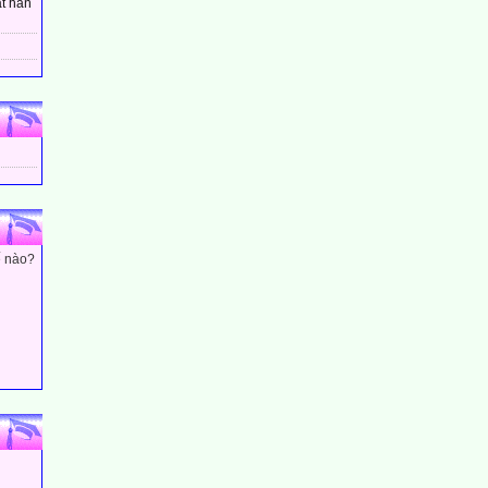
t hân
ế nào?