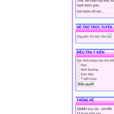
TVM. Xin chào chủ nhà. Rấ
hạnh được giao...
Gửi nhóm cốt cán...
HỖ TRỢ TRỰC TUYẾN
(Nguyễn Thị Hải Yến)
ĐIỀU TRA Ý KIẾN
Bạn thấy trang này như th
Đẹp
Bình thường
Đơn điệu
Ý kiến khác
THỐNG KÊ
111847
truy cập (
chi tiết
)
17
trong hôm nay