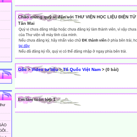
Chào mừng quý vị đến với THƯ VIỆN HỌC LIỆU ĐIỆN TỬ 
Tân Mai
Quý vị chưa đăng nhập hoặc chưa đăng ký làm thành viên, vì vậy chưa th
của Thư viện về máy tính của mình.
Nếu chưa đăng ký, hãy nhấn vào chữ
ĐK thành viên
ở phía bên trái, 
tại đây
Nếu đã đăng ký rồi, quý vị có thể đăng nhập ở ngay phía bên trái.
Gốc
>
Video tư liệu
>
Tổ Quốc Việt Nam
> (0 bài)
Em làm toán lớp 1
 thư
GÀO
ÔI...