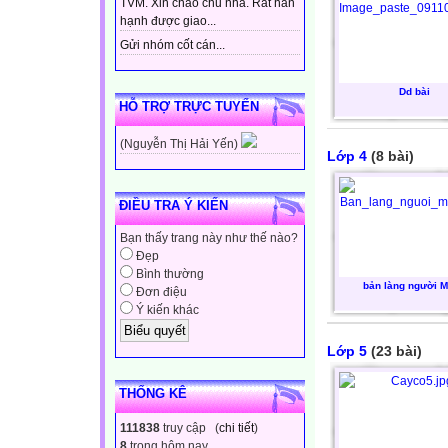
TVM. Xin chào chủ nhà. Rất hân
hạnh được giao...
Gửi nhóm cốt cán...
Dd bài
HỖ TRỢ TRỰC TUYẾN
(Nguyễn Thị Hải Yến)
Lớp 4
(8 bài)
ĐIỀU TRA Ý KIẾN
Bạn thấy trang này như thế nào?
Đẹp
Bình thường
bản làng người 
Đơn điệu
Ý kiến khác
Lớp 5
(23 bài)
THỐNG KÊ
111838
truy cập (
chi tiết
)
8
trong hôm nay