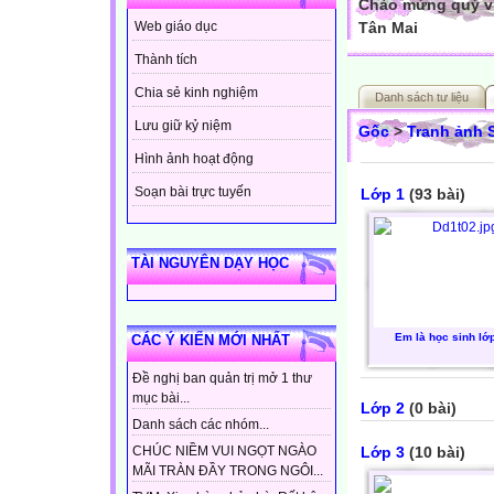
Chào mừng quý vị
Tân Mai
Web giáo dục
Thành tích
Chia sẻ kinh nghiệm
Danh sách tư liệu
Lưu giữ kỷ niệm
Gốc
>
Tranh ảnh
Hình ảnh hoạt động
Soạn bài trực tuyến
Lớp 1
(93 bài)
TÀI NGUYÊN DẠY HỌC
Em là học sinh lớ
CÁC Ý KIẾN MỚI NHẤT
Đề nghị ban quản trị mở 1 thư
mục bài...
Lớp 2
(0 bài)
Danh sách các nhóm...
Lớp 3
(10 bài)
CHÚC NIỀM VUI NGỌT NGÀO
MÃI TRÀN ĐẦY TRONG NGÔI...