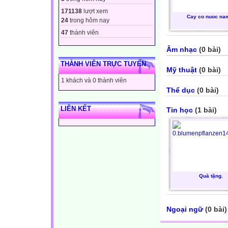
171138
lượt xem
Cay co nuoc na
24
trong hôm nay
47
thành viên
Âm nhạc
(0 bài)
THÀNH VIÊN TRỰC TUYẾN
Mỹ thuật
(0 bài)
1 khách và 0 thành viên
Thể dục
(0 bài)
LIÊN KẾT
Tin học
(1 bài)
Quà tặng.
Ngoại ngữ
(0 bài)