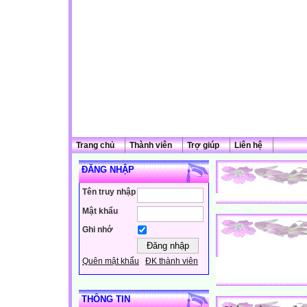
Trang chủ
Thành viên
Trợ giúp
Liên hệ
ĐĂNG NHẬP
Tên truy nhập
Mật khẩu
Ghi nhớ
Quên mật khẩu
ĐK thành viên
THÔNG TIN