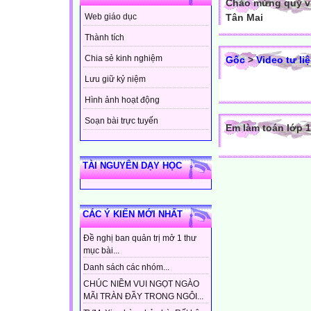
Chào mừng quý vị
Tân Mai
Web giáo dục
Thành tích
Chia sẻ kinh nghiệm
Gốc
>
Video tư li
Lưu giữ kỷ niệm
Hình ảnh hoạt động
Soạn bài trực tuyến
Em làm toán lớp 1
TÀI NGUYÊN DẠY HỌC
CÁC Ý KIẾN MỚI NHẤT
Đề nghị ban quản trị mở 1 thư
mục bài...
Danh sách các nhóm...
CHÚC NIỀM VUI NGỌT NGÀO
MÃI TRÀN ĐẦY TRONG NGÔI...