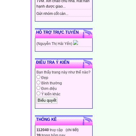
TVM. Xin chào chủ nhà. Rất hân
hạnh được giao...
Gửi nhóm cốt cán...
HỖ TRỢ TRỰC TUYẾN
(Nguyễn Thị Hải Yến)
ĐIỀU TRA Ý KIẾN
Bạn thấy trang này như thế nào?
Đẹp
Bình thường
Đơn điệu
Ý kiến khác
THỐNG KÊ
112040
truy cập (
chi tiết
)
39
trong hôm nay