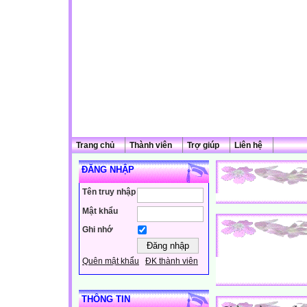
Trang chủ
Thành viên
Trợ giúp
Liên hệ
ĐĂNG NHẬP
Tên truy nhập
Mật khẩu
Ghi nhớ
Quên mật khẩu
ĐK thành viên
THÔNG TIN