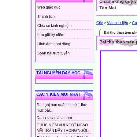
Chào mừng quý vị
Tân Mai
Web giáo dục
Thành tích
Gốc
>
Video tư liệu
>
Co
Chia sẻ kinh nghiệm
Bai tho than tren p
Lưu giữ kỷ niệm
Bai tho than tren
Hình ảnh hoạt động
Soạn bài trực tuyến
TÀI NGUYÊN DẠY HỌC
CÁC Ý KIẾN MỚI NHẤT
Đề nghị ban quản trị mở 1 thư
mục bài...
Danh sách các nhóm...
CHÚC NIỀM VUI NGỌT NGÀO
MÃI TRÀN ĐẦY TRONG NGÔI...