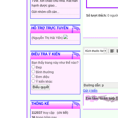
TVM. Xin chào chủ nhà. Rất hân
hạnh được giao...
Gửi nhóm cốt cán...
Số lượt thích:
0 ngườ
HỖ TRỢ TRỰC TUYẾN
(Nguyễn Thị Hải Yến)
Kích thước font
ĐIỀU TRA Ý KIẾN
Bạn thấy trang này như thế nào?
Đẹp
Bình thường
Đơn điệu
Ý kiến khác
Đường dẫn
:
p
Gửi ý kiến
Em làm toán lớp 1
THỐNG KÊ
112037
truy cập (
chi tiết
)
36
trong hôm nay