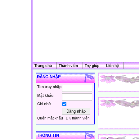
Trang chủ
Thành viên
Trợ giúp
Liên hệ
ĐĂNG NHẬP
Tên truy nhập
Mật khẩu
Ghi nhớ
Quên mật khẩu
ĐK thành viên
THÔNG TIN