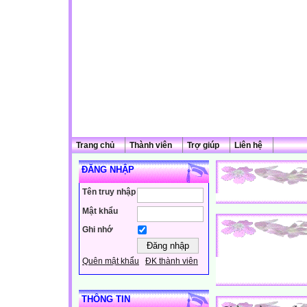
Trang chủ
Thành viên
Trợ giúp
Liên hệ
ĐĂNG NHẬP
Tên truy nhập
Mật khẩu
Ghi nhớ
Quên mật khẩu
ĐK thành viên
THÔNG TIN