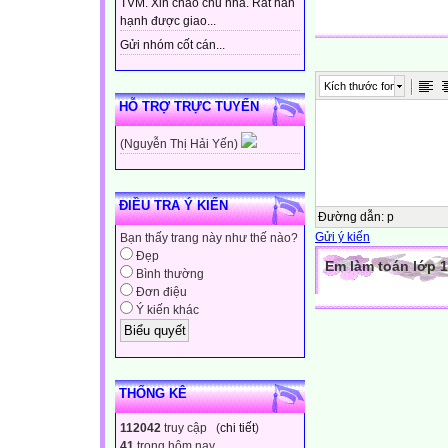
TVM. Xin chào chủ nhà. Rất hân
hạnh được giao...
Gửi nhóm cốt cán...
Kích thước font
HỖ TRỢ TRỰC TUYẾN
(Nguyễn Thị Hải Yến)
ĐIỀU TRA Ý KIẾN
Đường dẫn
:
p
Gửi ý kiến
Bạn thấy trang này như thế nào?
Đẹp
Em làm toán lớp 1
Bình thường
Đơn điệu
Ý kiến khác
THỐNG KÊ
112042
truy cập (
chi tiết
)
41
trong hôm nay