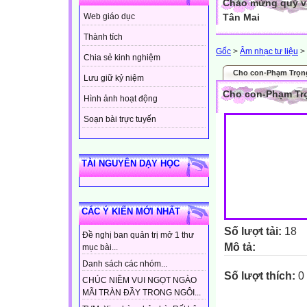
Chào mừng quý vị
Tân Mai
Web giáo dục
Thành tích
Gốc
>
Âm nhạc tư liệu
>
Chia sẻ kinh nghiệm
Cho con-Phạm Trọn
Lưu giữ kỷ niệm
Cho con-Phạm Tr
Hình ảnh hoạt động
Soạn bài trực tuyến
TÀI NGUYÊN DẠY HỌC
CÁC Ý KIẾN MỚI NHẤT
Số lượt tải:
18
Đề nghị ban quản trị mở 1 thư
Mô tả:
mục bài...
Danh sách các nhóm...
Số lượt thích:
0
CHÚC NIỀM VUI NGỌT NGÀO
MÃI TRÀN ĐẦY TRONG NGÔI...