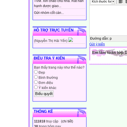
TVM. Xin chào chủ nhà. Rất hân
Kích thước font
hạnh được giao...
Gửi nhóm cốt cán...
HỖ TRỢ TRỰC TUYẾN
Đường dẫn
:
p
(Nguyễn Thị Hải Yến)
Gửi ý kiến
Em làm toán lớp 1
ĐIỀU TRA Ý KIẾN
Bạn thấy trang này như thế nào?
Đẹp
Bình thường
Đơn điệu
Ý kiến khác
THỐNG KÊ
111818
truy cập (
chi tiết
)
38
trong hôm nay