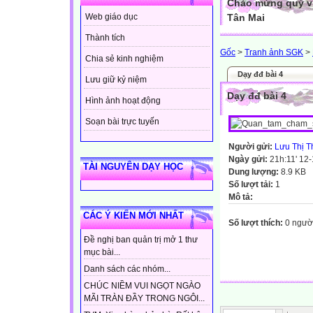
Chào mừng quý vị
Tân Mai
Web giáo dục
Thành tích
Gốc
>
Tranh ảnh SGK
>
Chia sẻ kinh nghiệm
Dạy đđ bài 4
Lưu giữ kỷ niệm
Dạy đđ bài 4
Hình ảnh hoạt động
Soạn bài trực tuyến
Người gửi:
Lưu Thị T
Ngày gửi:
21h:11' 12
TÀI NGUYÊN DẠY HỌC
Dung lượng:
8.9 KB
Số lượt tải:
1
Mô tả:
CÁC Ý KIẾN MỚI NHẤT
Số lượt thích:
0 ngườ
Đề nghị ban quản trị mở 1 thư
mục bài...
Danh sách các nhóm...
CHÚC NIỀM VUI NGỌT NGÀO
MÃI TRÀN ĐẦY TRONG NGÔI...