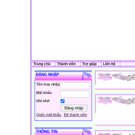
Trang chủ
Thành viên
Trợ giúp
Liên hệ
ĐĂNG NHẬP
Tên truy nhập
Mật khẩu
Ghi nhớ
Quên mật khẩu
ĐK thành viên
THÔNG TIN