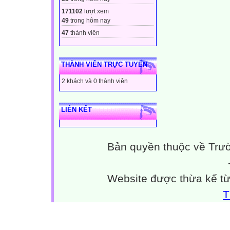
171102
lượt xem
49
trong hôm nay
47
thành viên
THÀNH VIÊN TRỰC TUYẾN
2 khách và 0 thành viên
LIÊN KẾT
Bản quyền thuộc về Trư
Website được thừa kế t
T