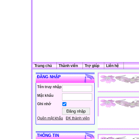
Trang chủ
Thành viên
Trợ giúp
Liên hệ
ĐĂNG NHẬP
Tên truy nhập
Mật khẩu
Ghi nhớ
Quên mật khẩu
ĐK thành viên
THÔNG TIN