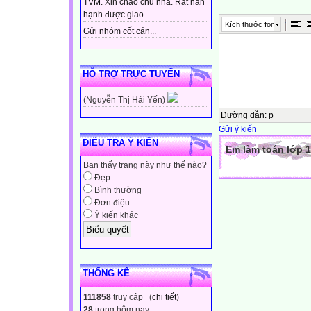
TVM. Xin chào chủ nhà. Rất hân
hạnh được giao...
Kích thước font
Gửi nhóm cốt cán...
HỖ TRỢ TRỰC TUYẾN
(Nguyễn Thị Hải Yến)
Đường dẫn
:
p
Gửi ý kiến
ĐIỀU TRA Ý KIẾN
Em làm toán lớp 1
Bạn thấy trang này như thế nào?
Đẹp
Bình thường
Đơn điệu
Ý kiến khác
THỐNG KÊ
111858
truy cập (
chi tiết
)
28
trong hôm nay