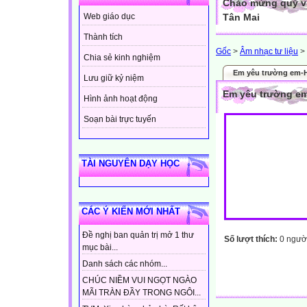
Chào mừng quý vị
Tân Mai
Web giáo dục
Thành tích
Gốc
>
Âm nhạc tư liệu
>
Chia sẻ kinh nghiệm
Em yêu trường em-
Lưu giữ kỷ niệm
Em yêu trường e
Hình ảnh hoạt động
Soạn bài trực tuyến
TÀI NGUYÊN DẠY HỌC
CÁC Ý KIẾN MỚI NHẤT
Đề nghị ban quản trị mở 1 thư
Số lượt thích:
0 ngườ
mục bài...
Danh sách các nhóm...
CHÚC NIỀM VUI NGỌT NGÀO
MÃI TRÀN ĐẦY TRONG NGÔI...