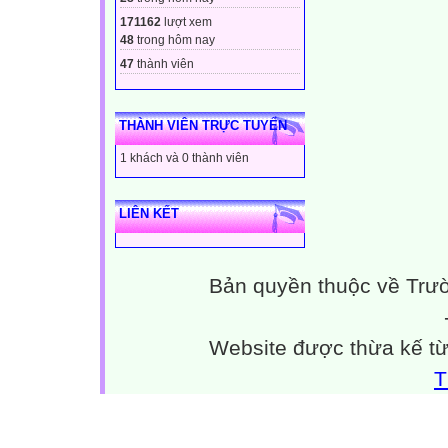
171162
lượt xem
48
trong hôm nay
47
thành viên
THÀNH VIÊN TRỰC TUYẾN
1 khách và 0 thành viên
LIÊN KẾT
Bản quyền thuộc về Trư
Website được thừa kế t
T