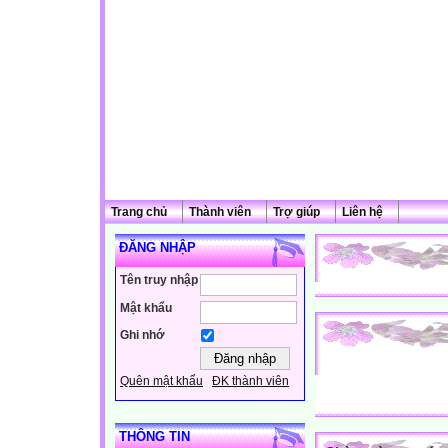
Trang chủ
Thành viên
Trợ giúp
Liên hệ
ĐĂNG NHẬP
Tên truy nhập
Mật khẩu
Ghi nhớ
Quên mật khẩu
ĐK thành viên
THÔNG TIN