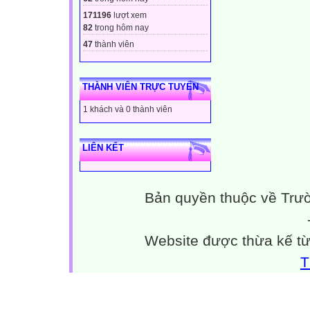
171196
lượt xem
82
trong hôm nay
47
thành viên
THÀNH VIÊN TRỰC TUYẾN
1 khách và 0 thành viên
LIÊN KẾT
Bản quyền thuộc về Trư
Website được thừa kế t
T