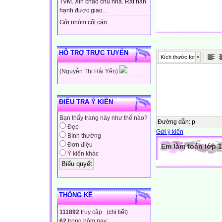
TVM. Xin chào chủ nhà. Rất hân
hạnh được giao...
Gửi nhóm cốt cán...
HỖ TRỢ TRỰC TUYẾN
Kích thước font
(Nguyễn Thị Hải Yến)
ĐIỀU TRA Ý KIẾN
Bạn thấy trang này như thế nào?
Đường dẫn
:
p
Đẹp
Gửi ý kiến
Bình thường
Đơn điệu
Em làm toán lớp 1
Ý kiến khác
THỐNG KÊ
111892
truy cập (
chi tiết
)
62
trong hôm nay