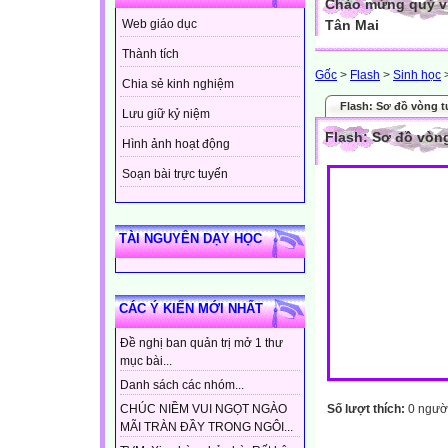
Chào mừng quý vị
Tân Mai
Web giáo dục
Thành tích
Gốc
>
Flash
>
Sinh học
Chia sẻ kinh nghiệm
Flash: Sơ đồ vòng 
Lưu giữ kỷ niệm
Flash: Sơ đồ vòn
Hình ảnh hoạt động
Soạn bài trực tuyến
TÀI NGUYÊN DẠY HỌC
CÁC Ý KIẾN MỚI NHẤT
Đề nghị ban quản trị mở 1 thư
mục bài...
Danh sách các nhóm...
Số lượt thích:
0 ngườ
CHÚC NIỀM VUI NGỌT NGÀO
MÃI TRÀN ĐẦY TRONG NGÔI...