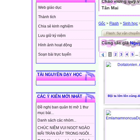
Chào mừng quý vị
Tân Mai
Web giáo dục
Thành tích
Gốc
>
Flash
>
Sinh học
Chia sẻ kinh nghiệm
Flash: Sự vận chuyển
Lưu giữ kỷ niệm
Cùng tác giả
Nguy
Hình ảnh hoạt động
...
Soạn bài trực tuyến
1
2
3
4
5
TÀI NGUYÊN DẠY HỌC
Đội ta lớn lên cùng 
CÁC Ý KIẾN MỚI NHẤT
Đề nghị ban quản trị mở 1 thư
mục bài...
Danh sách các nhóm...
CHÚC NIỀM VUI NGỌT NGÀO
MÃI TRÀN ĐẦY TRONG NGÔI...