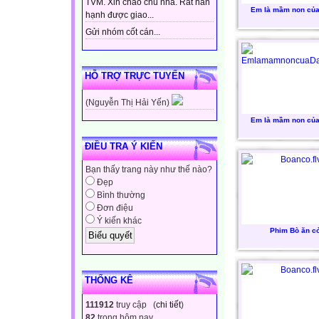
TVM. Xin chào chủ nhà. Rất hân
Em là mầm non củ
hạnh được giao...
Gửi nhóm cốt cán...
HỖ TRỢ TRỰC TUYẾN
(Nguyễn Thị Hải Yến)
Em là mầm non củ
ĐIỀU TRA Ý KIẾN
Bạn thấy trang này như thế nào?
Đẹp
Bình thường
Đơn điệu
Ý kiến khác
Phim Bò ăn c
THỐNG KÊ
111912
truy cập (
chi tiết
)
82
trong hôm nay