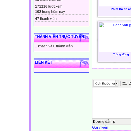
171216
lượt xem
Phim Bò ăn c
102
trong hôm nay
47
thành viên
THÀNH VIÊN TRỰC TUYẾN
1 khách và 0 thành viên
Trống đồng
LIÊN KẾT
Kích thước font
Đường dẫn
:
p
Gửi ý kiến