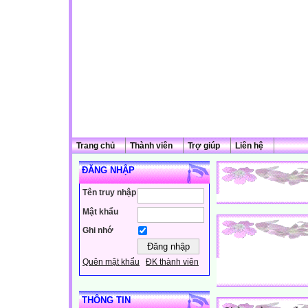
Trang chủ
Thành viên
Trợ giúp
Liên hệ
ĐĂNG NHẬP
Tên truy nhập
Mật khẩu
Ghi nhớ
Quên mật khẩu
ĐK thành viên
THÔNG TIN