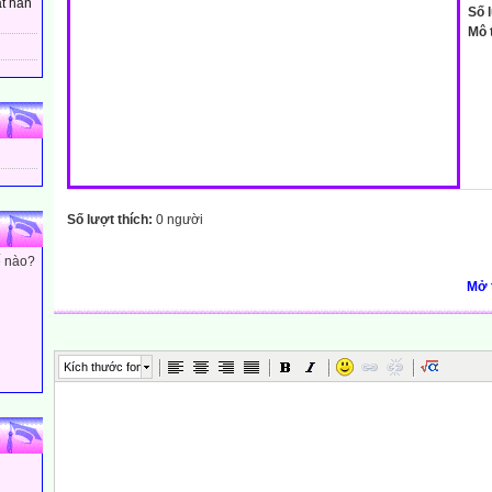
t hân
Số 
Mô 
Số lượt thích:
0 người
ế nào?
Mở 
Kích thước font