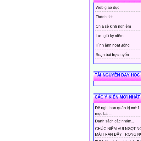
Web giáo dục
Thành tích
Chia sẻ kinh nghiệm
Lưu giữ kỷ niệm
Hình ảnh hoạt động
Soạn bài trực tuyến
TÀI NGUYÊN DẠY HỌC
CÁC Ý KIẾN MỚI NHẤT
Đề nghị ban quản trị mở 1
mục bài...
Danh sách các nhóm...
CHÚC NIỀM VUI NGỌT N
MÃI TRÀN ĐẦY TRONG NG