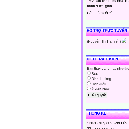
TVM. Xin chào chủ nhà. Rấ
hạnh được giao...
Gửi nhóm cốt cán...
HỖ TRỢ TRỰC TUYẾN
(Nguyễn Thị Hải Yến)
ĐIỀU TRA Ý KIẾN
Bạn thấy trang này như th
Đẹp
Bình thường
Đơn điệu
Ý kiến khác
THỐNG KÊ
111813
truy cập (
chi tiết
)
33
trong hôm nay