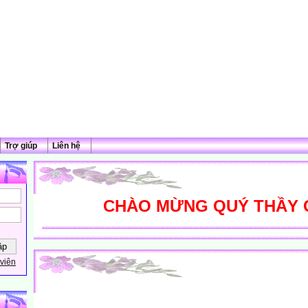
Trợ giúp
Liên hệ
CHÀO MỪNG QUÝ THẦY CÔ 
viên