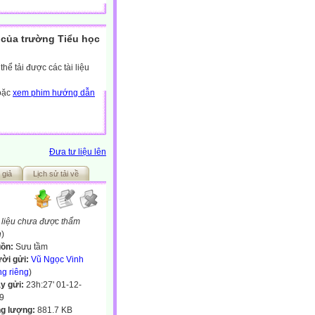
của trường Tiểu học
ể tải được các tài liệu
hoặc
xem phim hướng dẫn
Đưa tư liệu lên
 giả
Lịch sử tải về
 liệu chưa được thẩm
h
)
ồn:
Sưu tầm
ời gửi:
Vũ Ngọc Vinh
ng riêng
)
y gửi:
23h:27' 01-12-
9
g lượng:
881.7 KB