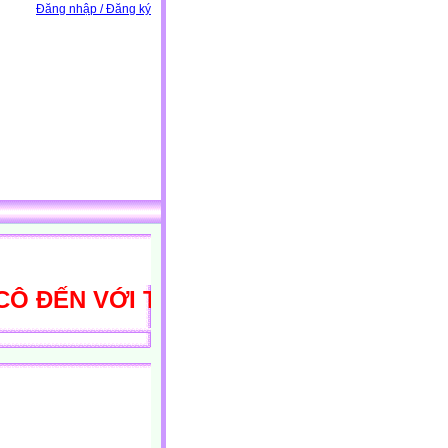
Đăng nhập / Đăng ký
ĐẾN VỚI THƯ VIỆN HỌC LIỆU ĐIỆN T