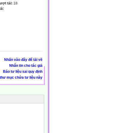
lượt tải:
18
tả:
Nhấn vào đây để tải về
Nhắn tin cho tác giả
Báo tư liệu sai quy định
thư mục chứa tư liệu này