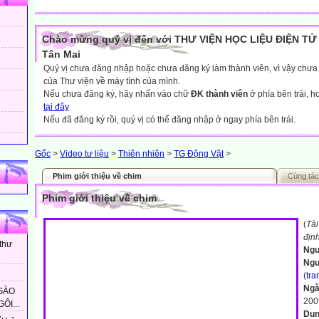
Chào mừng quý vị đến với THƯ VIỆN HỌC LIỆU ĐIỆN TỬ 
Tân Mai
Quý vị chưa đăng nhập hoặc chưa đăng ký làm thành viên, vì vậy chưa th
của Thư viện về máy tính của mình.
Nếu chưa đăng ký, hãy nhấn vào chữ
ĐK thành viên
ở phía bên trái, 
tại đây
Nếu đã đăng ký rồi, quý vị có thể đăng nhập ở ngay phía bên trái.
Gốc
>
Video tư liệu
>
Thiên nhiên
>
TG Động Vật
>
Phim giới thiệu về chim
Cùng tác
Phim giới thiệu về chim
(
Tài
địn
 thư
Ngu
Ngư
(
tra
Ngà
GÀO
200
ÔI...
Dun