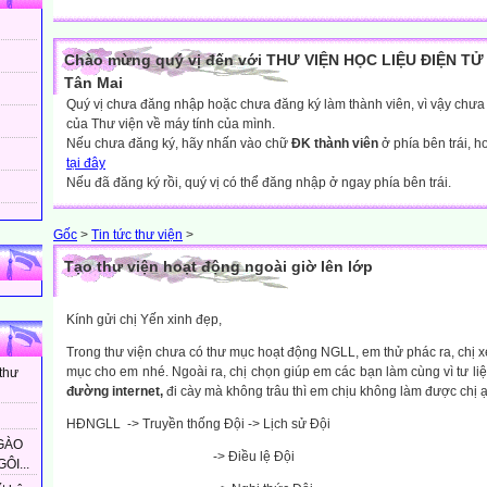
Chào mừng quý vị đến với THƯ VIỆN HỌC LIỆU ĐIỆN TỬ 
Tân Mai
Quý vị chưa đăng nhập hoặc chưa đăng ký làm thành viên, vì vậy chưa th
của Thư viện về máy tính của mình.
Nếu chưa đăng ký, hãy nhấn vào chữ
ĐK thành viên
ở phía bên trái, 
tại đây
Nếu đã đăng ký rồi, quý vị có thể đăng nhập ở ngay phía bên trái.
Gốc
>
Tin tức thư viện
>
Tạo thư viện hoạt động ngoài giờ lên lớp
Kính gửi chị Yến xinh đẹp,
Trong thư viện chưa có thư mục hoạt động NGLL, em thử phác ra, chị x
mục cho em nhé. Ngoài ra, chị chọn giúp em các bạn làm cùng vì tư liệ
 thư
đường internet,
đi cày mà không trâu thì em chịu không làm được chị 
HĐNGLL
-> Truyền thống Đội -> Lịch sử Đội
GÀO
-> Điều lệ Đội
ÔI...