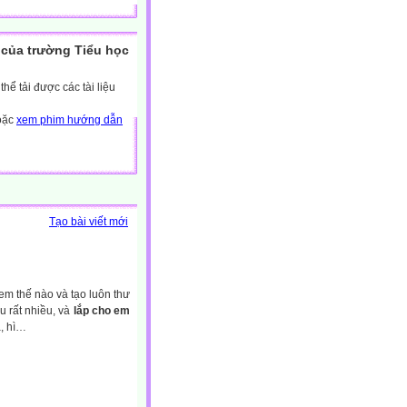
của trường Tiểu học
ể tải được các tài liệu
hoặc
xem phim hướng dẫn
Tạo bài viết mới
em thế nào và tạo luôn thư
u rất nhiều, và
lắp cho em
ạ, hì…