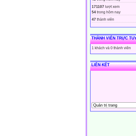
171107
lượt xem
54
trong hôm nay
47
thành viên
THÀNH VIÊN TRỰC TU
1 khách và 0 thành viên
LIÊN KẾT