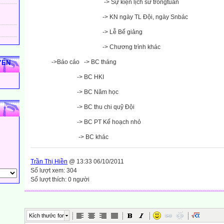
-> Sự kiện lịch sử trongtuần
-> KN ngày TL Đội, ngày Snbác
-> Lễ Bế giảng
-> Chương trình khác
->Báo cáo
-> BC tháng
YẾN
-> BC HKI
-> BC Năm học
-> BC thu chi quỹ Đội
-> BC PT Kế hoạch nhỏ
-> BC khác
Trần Thị Hiền
@ 13:33 06/10/2011
Số lượt xem: 304
Số lượt thích: 0 người
Kích thước font