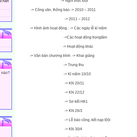
-> Nghi thức Đội
t hân
-> Công văn,
thông báo
-> 2010 – 2011
-> 2011 – 2012
-> Hình ảnh hoạt động : -> Các ngày lễ kỉ niệm
->Các hoạt động trọngtâm
-> Hoạt động khác
-> Văn bản chương trình: -> Khai giảng
-> Trung thu
ế nào?
-> Kỉ niệm 10/10
-> KN 20/11
-> KN 22/12
-> Sơ
kết HK1
-> KN 26/3
-> Lễ báo công, kết nạp Đội
-> KN 30/4