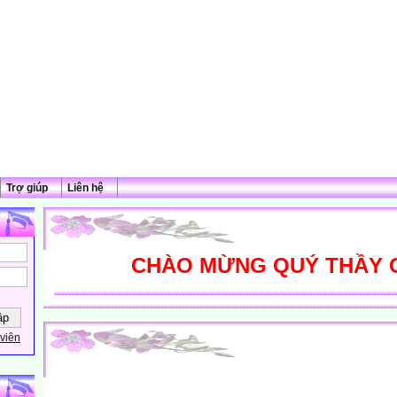
Trợ giúp
Liên hệ
CHÀO MỪNG QUÝ THẦY CÔ Đ
viên