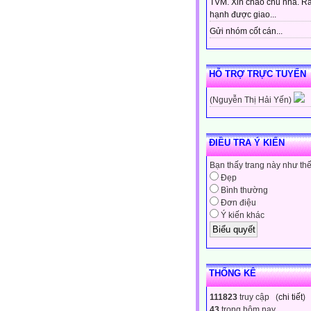
TVM. Xin chào chủ nhà. Rấ
hạnh được giao...
Gửi nhóm cốt cán...
HỖ TRỢ TRỰC TUYẾN
(Nguyễn Thị Hải Yến)
ĐIỀU TRA Ý KIẾN
Bạn thấy trang này như th
Đẹp
Bình thường
Đơn điệu
Ý kiến khác
THỐNG KÊ
111823
truy cập (
chi tiết
)
43
trong hôm nay