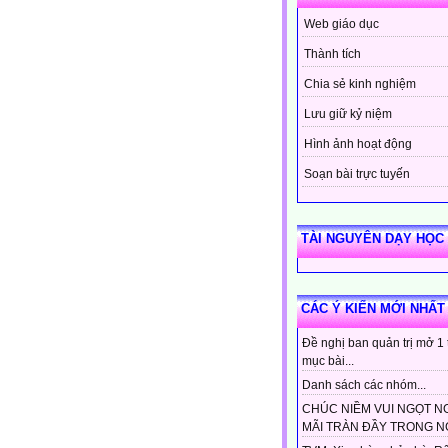
Web giáo dục
Thành tích
Chia sẻ kinh nghiệm
Lưu giữ kỷ niệm
Hình ảnh hoạt động
Soạn bài trực tuyến
TÀI NGUYÊN DẠY HỌC
CÁC Ý KIẾN MỚI NHẤT
Đề nghị ban quản trị mở 1
mục bài...
Danh sách các nhóm...
CHÚC NIỀM VUI NGỌT N
MÃI TRÀN ĐẦY TRONG NG