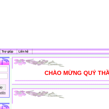
Trợ giúp
Liên hệ
CHÀO MỪNG QUÝ THẦY C
viên