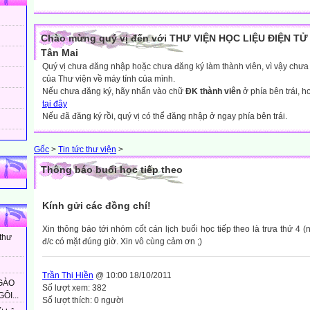
Chào mừng quý vị đến với THƯ VIỆN HỌC LIỆU ĐIỆN TỬ 
Tân Mai
Quý vị chưa đăng nhập hoặc chưa đăng ký làm thành viên, vì vậy chưa th
của Thư viện về máy tính của mình.
Nếu chưa đăng ký, hãy nhấn vào chữ
ĐK thành viên
ở phía bên trái, 
tại đây
Nếu đã đăng ký rồi, quý vị có thể đăng nhập ở ngay phía bên trái.
Gốc
>
Tin tức thư viện
>
Thông báo buổi học tiếp theo
Kính gửi các đồng chí!
Xin thông báo tới nhóm cốt cán lịch buổi học tiếp theo là trưa thứ 4 
 thư
đ/c có mặt đúng giờ. Xin vô cùng cảm ơn ;)
Trần Thị Hiền
@ 10:00 18/10/2011
GÀO
Số lượt xem: 382
ÔI...
Số lượt thích: 0 người