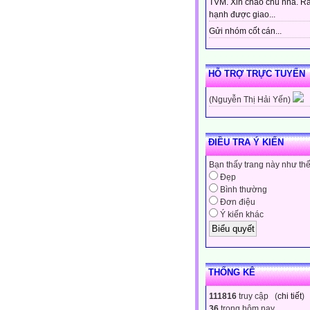
TVM. Xin chào chủ nhà. Rấ
hạnh được giao...
Gửi nhóm cốt cán...
HỖ TRỢ TRỰC TUYẾN
(Nguyễn Thị Hải Yến)
ĐIỀU TRA Ý KIẾN
Bạn thấy trang này như th
Đẹp
Bình thường
Đơn điệu
Ý kiến khác
THỐNG KÊ
111816
truy cập (
chi tiết
)
36
trong hôm nay