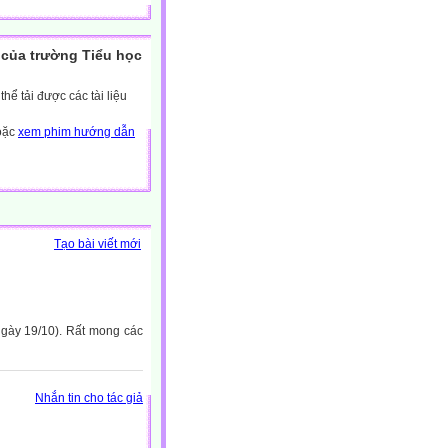
của trường Tiểu học
ể tải được các tài liệu
hoặc
xem phim hướng dẫn
Tạo bài viết mới
(ngày 19/10). Rất mong các
Nhắn tin cho tác giả