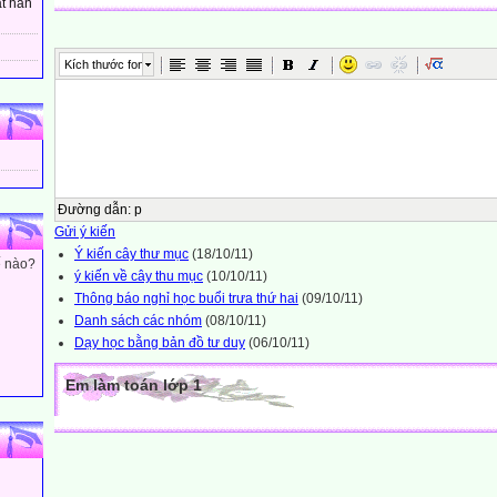
t hân
Kích thước font
Đường dẫn
:
p
Gửi ý kiến
Ý kiến cây thư mục
(18/10/11)
ế nào?
ý kiến về cây thu mục
(10/10/11)
Thông báo nghỉ học buổi trưa thứ hai
(09/10/11)
Danh sách các nhóm
(08/10/11)
Dạy học bằng bản đồ tư duy
(06/10/11)
Em làm toán lớp 1