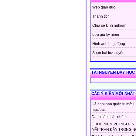
Web giáo dục
Thành tích
Chia sẻ kinh nghiệm
Lưu giữ kỷ niệm
Hình ảnh hoạt động
Soạn bài trực tuyến
TÀI NGUYÊN DẠY HỌC
CÁC Ý KIẾN MỚI NHẤT
Đề nghị ban quản trị mở 1
mục bài...
Danh sách các nhóm...
CHÚC NIỀM VUI NGỌT N
MÃI TRÀN ĐẦY TRONG NG