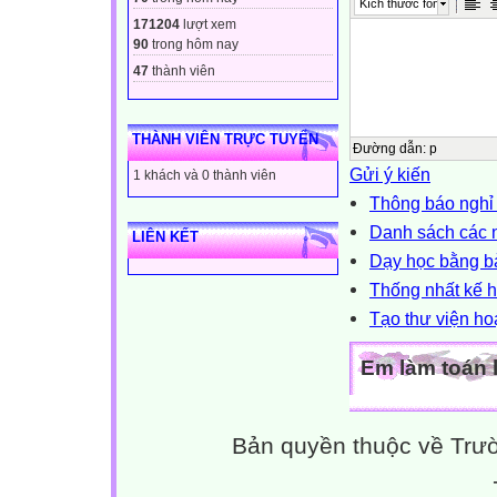
Kích thước font
171204
lượt xem
90
trong hôm nay
47
thành viên
THÀNH VIÊN TRỰC TUYẾN
Đường dẫn
:
p
Gửi ý kiến
1 khách và 0 thành viên
Thông báo nghỉ 
Danh sách các
LIÊN KẾT
Dạy học bằng b
Thống nhất kế h
Tạo thư viện ho
Em làm toán 
Bản quyền thuộc về Trư