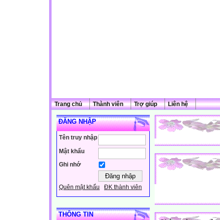
Trang chủ
Thành viên
Trợ giúp
Liên hệ
ĐĂNG NHẬP
Tên truy nhập
Mật khẩu
Ghi nhớ
Quên mật khẩu
ĐK thành viên
THÔNG TIN