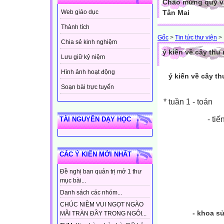
Chào mừng quý vị
Tân Mai
Web giáo dục
Thành tích
Gốc
>
Tin tức thư viện
>
Chia sẻ kinh nghiệm
ý kiến về cây thu
Lưu giữ kỷ niệm
Hình ảnh hoạt động
ý kiến về cây t
Soạn bài trực tuyến
*
tuần 1 - toán
- tiế
TÀI NGUYÊN DẠY HỌC
- luyện 
CÁC Ý KIẾN MỚI NHẤT
- tập l
Đề nghị ban quản trị mở 1 thư
mục bài...
- kể c
Danh sách các nhóm...
CHÚC NIỀM VUI NGỌT NGÀO
- khoa sử đị
MÃI TRÀN ĐẦY TRONG NGÔI...