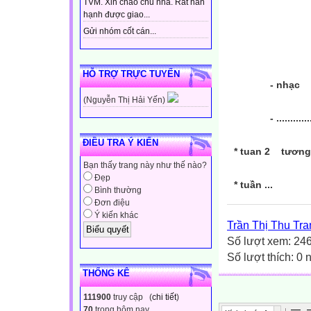
TVM. Xin chào chủ nhà. Rất hân
hạnh được giao...
- lịc
Gửi nhóm cốt cán...
- đị
HỖ TRỢ TRỰC TUYẾN
- nhạc
(Nguyễn Thị Hải Yến)
- ...............
ĐIỀU TRA Ý KIẾN
* tuan 2 tương
Bạn thấy trang này như thế nào?
Đẹp
* tuần ...
Bình thường
Đơn điệu
Ý kiến khác
Trần Thị Thu Tra
Số lượt xem: 24
Số lượt thích: 0
THỐNG KÊ
111900
truy cập (
chi tiết
)
70
trong hôm nay