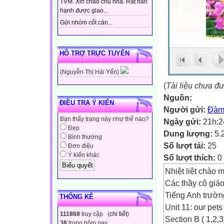
TVM. Xin chào chủ nhà. Rất hân
hạnh được giao...
Gửi nhóm cốt cán...
HỖ TRỢ TRỰC TUYẾN
(Nguyễn Thị Hải Yến)
(
Tài liệu chưa đ
Nguồn:
ĐIỀU TRA Ý KIẾN
Người gửi:
Đàm
Bạn thấy trang này như thế nào?
Ngày gửi:
21h:2
Đẹp
Dung lượng:
5.
Bình thường
Số lượt tải:
25
Đơn điệu
Ý kiến khác
Số lượt thích:
0
Nhiệt liệt chào
Các thầy cô giáo
Tiếng Anh trườn
THỐNG KÊ
Unit 11: our pets
111868
truy cập (
chi tiết
)
Section B ( 1,2,3
38
trong hôm nay