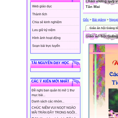
Chào mừng quý vị
Tân Mai
Web giáo dục
Thành tích
Gốc
>
Bài giảng
>
Ngoại
Chia sẻ kinh nghiệm
Giáo án hội Giảng l
Lưu giữ kỷ niệm
Giáo án hội Giảng
Hình ảnh hoạt động
Soạn bài trực tuyến
TÀI NGUYÊN DẠY HỌC
CÁC Ý KIẾN MỚI NHẤT
Đề nghị ban quản trị mở 1 thư
mục bài...
Danh sách các nhóm...
CHÚC NIỀM VUI NGỌT NGÀO
MÃI TRÀN ĐẦY TRONG NGÔI...