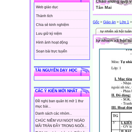
Chào mừng quý vị
Tân Mai
Web giáo dục
Thành tích
Gốc
>
Giáo án
>
Lớp 1
Chia sẻ kinh nghiệm
tự nhiên xã hội tuầ
Lưu giữ kỷ niệm
tự nhiên xã hội t
Hình ảnh hoạt động
Soạn bài trực tuyến
TÀI NGUYÊN DẠY HỌC
CÁC Ý KIẾN MỚI NHẤT
Đề nghị ban quản trị mở 1 thư
mục bài...
Danh sách các nhóm...
CHÚC NIỀM VUI NGỌT NGÀO
MÃI TRÀN ĐẦY TRONG NGÔI...