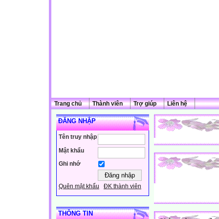
Trang chủ
Thành viên
Trợ giúp
Liên hệ
ĐĂNG NHẬP
Tên truy nhập
Mật khẩu
Ghi nhớ
Quên mật khẩu
ĐK thành viên
THÔNG TIN