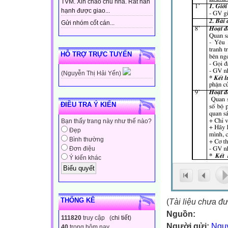
TVM. Xin chào chủ nhà. Rất hân
hạnh được giao...
Gửi nhóm cốt cán...
HỖ TRỢ TRỰC TUYẾN
(Nguyễn Thị Hải Yến)
ĐIỀU TRA Ý KIẾN
Bạn thấy trang này như thế nào?
Đẹp
Bình thường
Đơn điệu
Ý kiến khác
THỐNG KÊ
(
Tài liệu chưa đ
Nguồn:
111820
truy cập (
chi tiết
)
Người gửi:
Ngu
40
trong hôm nay