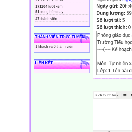
Ngày gửi:
20h:4
171104
lượt xem
51
trong hôm nay
Dung lượng:
59
47
thành viên
Số lượt tải:
5
Số lượt thích:
0
Phòng giáo dục 
THÀNH VIÊN TRỰC TUYẾN
Trường Tiểu họ
1 khách và 0 thành viên
----(---- Kế hoạc
LIÊN KẾT
Môn: Tự nhiên xã
Lớp: 1 Tên bài d
I. Mục tiêu :
- Nhận ra ba phầ
Kích thước font
phận bên ngoài n
- Phân biệt được
II. Đồ dùng:
- SGK.
- Tranh minh họa