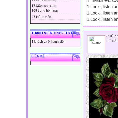
THINGS WE C
171334
lượt xem
1.Look , listen 
109
trong hôm nay
1.Look , listen 
47
thành viên
1.Look , listen 
1. a packet of mil
hộp s?a
THÀNH VIÊN TRỰC TUYẾN
CHÚC N
1.Look , listen 
CÔ HẢI 
1 khách và 0 thành viên
1.Look , listen 
2. an ice cream :
LIÊN KẾT
cái kem
1.Look , listen 
1.Look , listen 
3. a candy :
cái kẹo
1.Look , listen 
1.Look , listen 
4. an apple :
quả táo
1.Look , listen 