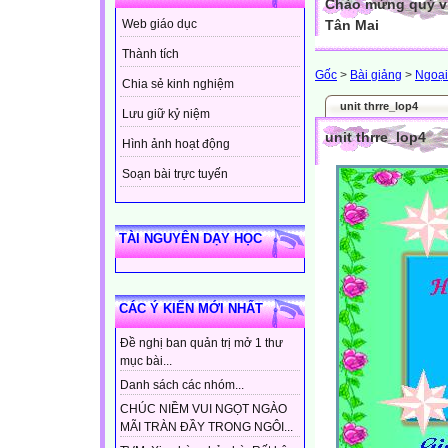
Chào mừng quý vị
Tân Mai
Web giáo dục
Thành tích
Gốc
>
Bài giảng
>
Ngoại
Chia sẻ kinh nghiệm
unit thrre_lop4
Lưu giữ kỷ niệm
unit thrre_lop4
Hình ảnh hoạt động
Soạn bài trực tuyến
TÀI NGUYÊN DẠY HỌC
CÁC Ý KIẾN MỚI NHẤT
Đề nghị ban quản trị mở 1 thư
mục bài...
Danh sách các nhóm...
CHÚC NIỀM VUI NGỌT NGÀO
MÃI TRÀN ĐẦY TRONG NGÔI...