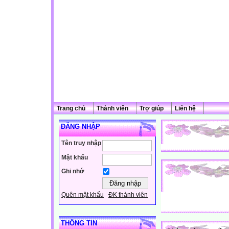
Trang chủ
Thành viên
Trợ giúp
Liên hệ
ĐĂNG NHẬP
Tên truy nhập
Mật khẩu
Ghi nhớ
Quên mật khẩu
ĐK thành viên
THÔNG TIN