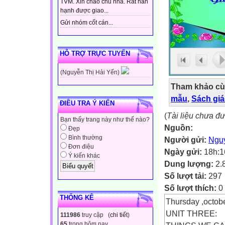
TVM. Xin chào chủ nhà. Rất hân
hạnh được giao...
Gửi nhóm cốt cán...
HỖ TRỢ TRỰC TUYẾN
(Nguyễn Thị Hải Yến)
Tham khảo cù
mẫu
,
Sách gi
ĐIỀU TRA Ý KIẾN
(
Tài liệu chưa đ
Bạn thấy trang này như thế nào?
Nguồn:
Đẹp
Bình thường
Người gửi:
Ngu
Đơn điệu
Ngày gửi:
18h:1
Ý kiến khác
Dung lượng:
2.
Số lượt tải:
297
Số lượt thích:
0
THỐNG KÊ
Thursday ,octob
UNIT THREE:
111986
truy cập (
chi tiết
)
65
trong hôm nay