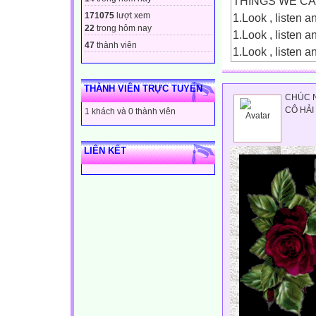
THINGS WE C
171075
lượt xem
1.Look , listen 
22
trong hôm nay
1.Look , listen 
47
thành viên
1.Look , listen 
1. a packet of mil
hộp s?a
THÀNH VIÊN TRỰC TUYẾN
CHÚC N
1.Look , listen 
CÔ HẢI 
1 khách và 0 thành viên
1.Look , listen 
2. an ice cream :
LIÊN KẾT
cái kem
1.Look , listen 
1.Look , listen 
3. a candy :
cái kẹo
1.Look , listen 
1.Look , listen 
4. an apple :
quả táo
1.Look , listen 