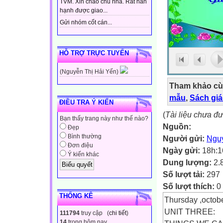
TVM. Xin chào chủ nhà. Rất hân
hạnh được giao...
Gửi nhóm cốt cán...
HỖ TRỢ TRỰC TUYẾN
(Nguyễn Thị Hải Yến)
Tham khảo cù
mẫu
,
Sách gi
ĐIỀU TRA Ý KIẾN
(
Tài liệu chưa đ
Bạn thấy trang này như thế nào?
Nguồn:
Đẹp
Bình thường
Người gửi:
Ngu
Đơn điệu
Ngày gửi:
18h:1
Ý kiến khác
Dung lượng:
2.
Số lượt tải:
297
Số lượt thích:
0
THỐNG KÊ
Thursday ,octob
UNIT THREE:
111794
truy cập (
chi tiết
)
14
trong hôm nay