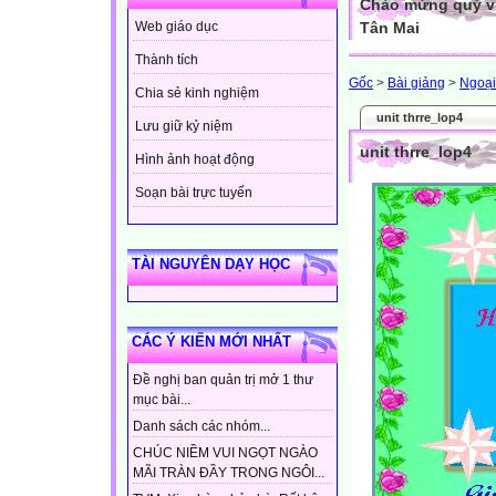
Chào mừng quý vị
Tân Mai
Web giáo dục
Thành tích
Gốc
>
Bài giảng
>
Ngoại
Chia sẻ kinh nghiệm
unit thrre_lop4
Lưu giữ kỷ niệm
unit thrre_lop4
Hình ảnh hoạt động
Soạn bài trực tuyến
TÀI NGUYÊN DẠY HỌC
CÁC Ý KIẾN MỚI NHẤT
Đề nghị ban quản trị mở 1 thư
mục bài...
Danh sách các nhóm...
CHÚC NIỀM VUI NGỌT NGÀO
MÃI TRÀN ĐẦY TRONG NGÔI...