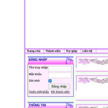
Trang chủ
Thành viên
Trợ giúp
Liên hệ
ĐĂNG NHẬP
Tên truy nhập
Mật khẩu
Ghi nhớ
Quên mật khẩu
ĐK thành viên
THÔNG TIN