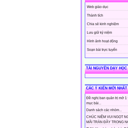
Web giáo dục
Thành tích
Chia sẻ kinh nghiệm
Lưu giữ kỷ niệm
Hình ảnh hoạt động
Soạn bài trực tuyến
TÀI NGUYÊN DẠY HỌC
CÁC Ý KIẾN MỚI NHẤT
Đề nghị ban quản trị mở 1
mục bài...
Danh sách các nhóm...
CHÚC NIỀM VUI NGỌT N
MÃI TRÀN ĐẦY TRONG NG