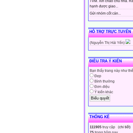
TVM. Xin chào chủ nhà. Rấ
hạnh được giao...
Gửi nhóm cốt cán...
HỖ TRỢ TRỰC TUYẾN
(Nguyễn Thị Hải Yến)
ĐIỀU TRA Ý KIẾN
Bạn thấy trang này như th
Đẹp
Bình thường
Đơn điệu
Ý kiến khác
THỐNG KÊ
111905
truy cập (
chi tiết
)
75
trong hôm nay