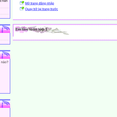
t hân
Mở trang đăng nhập
Quay trở lại trang trước
Em làm toán lớp 1
ế nào?