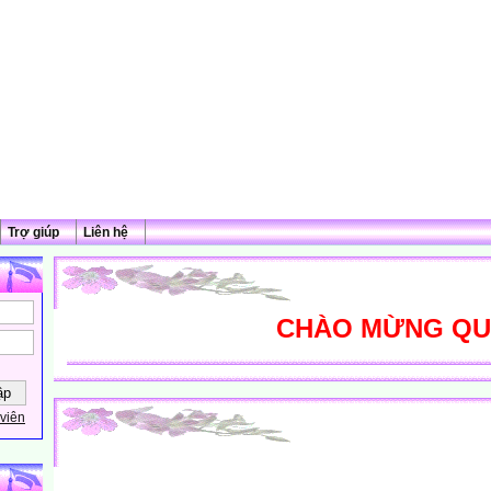
Trợ giúp
Liên hệ
CHÀO MỪNG QUÝ T
viên