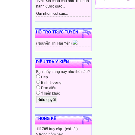
TVM. Xin chào chủ nhà. Rất hân
hạnh được giao...
Gửi nhóm cốt cán...
HỖ TRỢ TRỰC TUYẾN
(Nguyễn Thị Hải Yến)
ĐIỀU TRA Ý KIẾN
Bạn thấy trang này như thế nào?
Đẹp
Bình thường
Đơn điệu
Ý kiến khác
THỐNG KÊ
111785
truy cập (
chi tiết
)
5
trong hôm nay