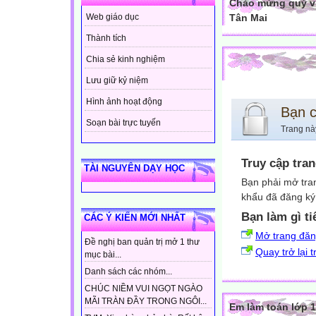
Chào mừng quý vị
Tân Mai
Web giáo dục
Thành tích
Chia sẻ kinh nghiệm
Lưu giữ kỷ niệm
Hình ảnh hoạt động
Bạn 
Soạn bài trực tuyến
Trang nà
Truy cập tra
TÀI NGUYÊN DẠY HỌC
Bạn phải mở tra
khẩu đã đăng ký 
Bạn làm gì ti
CÁC Ý KIẾN MỚI NHẤT
Mở trang đă
Đề nghị ban quản trị mở 1 thư
Quay trở lại 
mục bài...
Danh sách các nhóm...
CHÚC NIỀM VUI NGỌT NGÀO
MÃI TRÀN ĐẦY TRONG NGÔI...
Em làm toán lớp 1