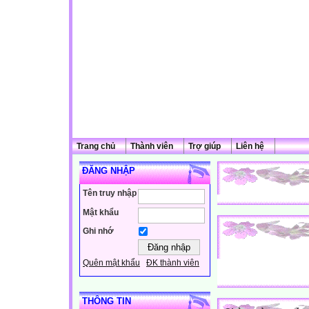
Trang chủ
Thành viên
Trợ giúp
Liên hệ
ĐĂNG NHẬP
Tên truy nhập
Mật khẩu
Ghi nhớ
Quên mật khẩu
ĐK thành viên
THÔNG TIN