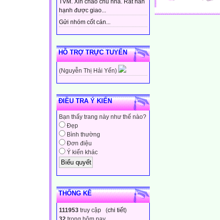
TVM. Xin chào chủ nhà. Rất hân
hạnh được giao...
Gửi nhóm cốt cán...
HỖ TRỢ TRỰC TUYẾN
(Nguyễn Thị Hải Yến)
ĐIỀU TRA Ý KIẾN
Bạn thấy trang này như thế nào?
Đẹp
Bình thường
Đơn điệu
Ý kiến khác
THỐNG KÊ
111953
truy cập (
chi tiết
)
32
trong hôm nay