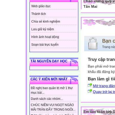
Chào mừng quý vị
Tân Mai
Web giáo dục
Thành tích
Chia sẻ kinh nghiệm
Lưu giữ kỷ niệm
Hình ảnh hoạt động
Bạn 
Soạn bài trực tuyến
Trang nà
Truy cập tra
TÀI NGUYÊN DẠY HỌC
Bạn phải mở tra
khẩu đã đăng ký 
Bạn làm gì ti
CÁC Ý KIẾN MỚI NHẤT
Mở trang đă
Đề nghị ban quản trị mở 1 thư
Quay trở lại 
mục bài...
Danh sách các nhóm...
CHÚC NIỀM VUI NGỌT NGÀO
MÃI TRÀN ĐẦY TRONG NGÔI...
Em làm toán lớp 1