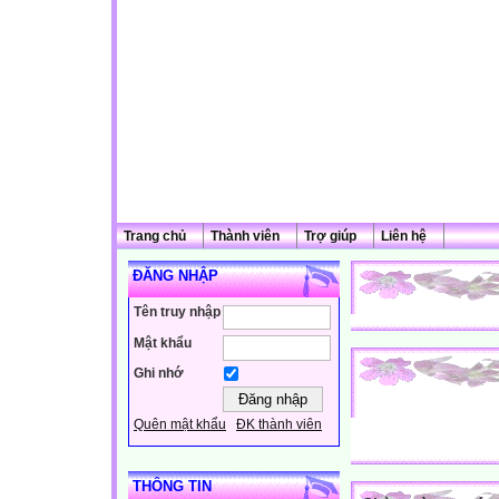
Trang chủ
Thành viên
Trợ giúp
Liên hệ
ĐĂNG NHẬP
Tên truy nhập
Mật khẩu
Ghi nhớ
Quên mật khẩu
ĐK thành viên
THÔNG TIN