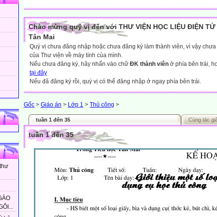
Chào mừng quý vị đến với THƯ VIỆN HỌC LIỆU ĐIỆN TỬ 
Tân Mai
Quý vị chưa đăng nhập hoặc chưa đăng ký làm thành viên, vì vậy chưa th
của Thư viện về máy tính của mình.
Nếu chưa đăng ký, hãy nhấn vào chữ
ĐK thành viên
ở phía bên trái, 
tại đây
Nếu đã đăng ký rồi, quý vị có thể đăng nhập ở ngay phía bên trái.
Gốc
>
Giáo án
>
Lớp 1
>
Thủ công
>
tuần 1 đến 35
Cùng tác gi
tuần 1 đến 35
 thư
GÀO
ÔI...