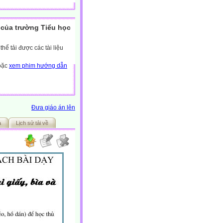
của trường Tiểu học
ể tải được các tài liệu
hoặc
xem phim hướng dẫn
Đưa giáo án lên
ả
Lịch sử tải về