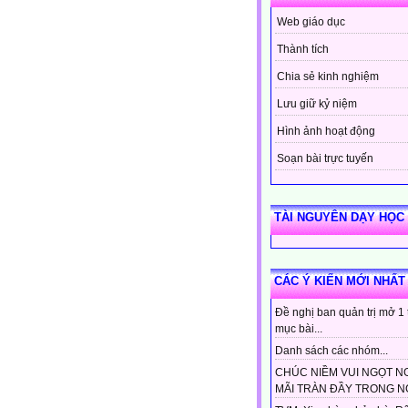
Web giáo dục
Thành tích
Chia sẻ kinh nghiệm
Lưu giữ kỷ niệm
Hình ảnh hoạt động
Soạn bài trực tuyến
TÀI NGUYÊN DẠY HỌC
CÁC Ý KIẾN MỚI NHẤT
Đề nghị ban quản trị mở 1
mục bài...
Danh sách các nhóm...
CHÚC NIỀM VUI NGỌT N
MÃI TRÀN ĐẦY TRONG NG