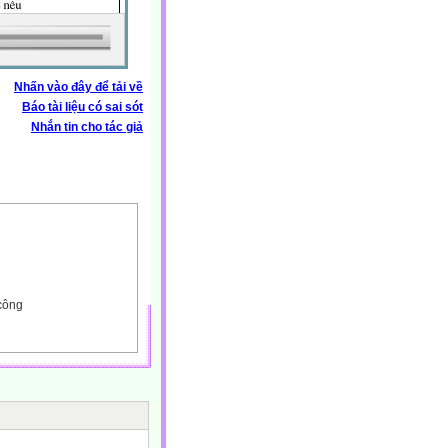
Nhấn vào đây để tải về
Báo tài liệu có sai sót
Nhắn tin cho tác giả
 công
án) để học thủ công
iấy vở HS; lá cây ...