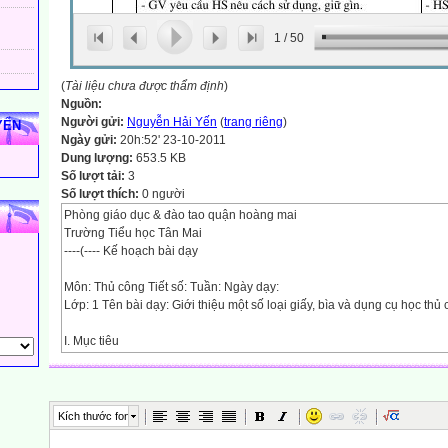
1
/
50
(
Tài liệu chưa được thẩm định
)
Nguồn:
Người gửi:
Nguyễn Hải Yến
(
trang riêng
)
YẾN
Ngày gửi:
20h:52' 23-10-2011
Dung lượng:
653.5 KB
Số lượt tải:
3
Số lượt thích:
0 người
Phòng giáo dục & đào tao quận hoàng mai
Trường Tiểu học Tân Mai
----(---- Kế hoạch bài dạy
Môn: Thủ công Tiết số: Tuần: Ngày dạy:
Lớp: 1 Tên bài dạy: Giới thiệu một số loại giấy, bìa và dụng cụ học thủ
I. Mục tiêu
- HS biết một số loại giấy, bìa và dụng cụ( thước kẻ, bút chì, kéo, hồ d
- HS khá, giỏi biết 1 số vật liệu khác có thể thay thế giấy, bìa, hoạ báo; g
II- Đồ dùng dạy học:
- Kéo, hồ dán, thước kẻ, bút chì, giấy màu, vở bài tập thủ công
Kích thước font
III- Hoạt động dạy, học chủ yếu: