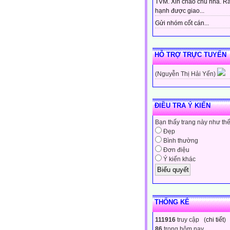
TVM. Xin chào chủ nhà. Rấ
hạnh được giao...
Gửi nhóm cốt cán...
HỖ TRỢ TRỰC TUYẾN
(Nguyễn Thị Hải Yến)
ĐIỀU TRA Ý KIẾN
Bạn thấy trang này như th
Đẹp
Bình thường
Đơn điệu
Ý kiến khác
THỐNG KÊ
111916
truy cập (
chi tiết
)
86
trong hôm nay