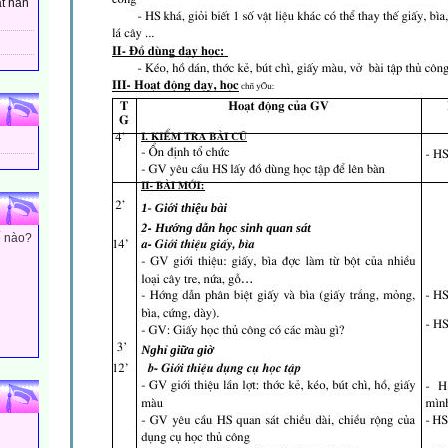
t hân
ế nào?