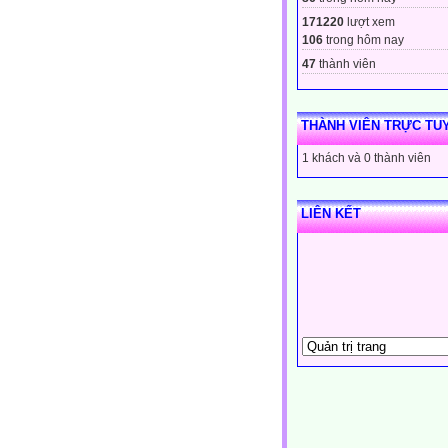
171220
lượt xem
106
trong hôm nay
47
thành viên
THÀNH VIÊN TRỰC TU
1 khách và 0 thành viên
LIÊN KẾT