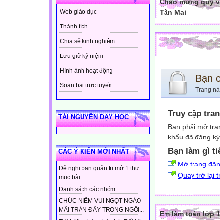
Chào mừng quý vị
Tân Mai
Web giáo dục
Thành tích
Chia sẻ kinh nghiệm
Lưu giữ kỷ niệm
Hình ảnh hoạt động
Bạn 
Soạn bài trực tuyến
Trang nà
Truy cập tra
TÀI NGUYÊN DẠY HỌC
Bạn phải mở tra
khẩu đã đăng ký 
Bạn làm gì ti
CÁC Ý KIẾN MỚI NHẤT
Mở trang đă
Đề nghị ban quản trị mở 1 thư
Quay trở lại 
mục bài...
Danh sách các nhóm...
CHÚC NIỀM VUI NGỌT NGÀO
MÃI TRÀN ĐẦY TRONG NGÔI...
Em làm toán lớp 1