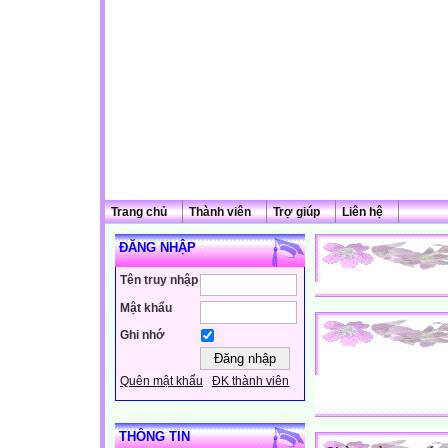
Trang chủ
Thành viên
Trợ giúp
Liên hệ
ĐĂNG NHẬP
Tên truy nhập
Mật khẩu
Ghi nhớ
Quên mật khẩu
ĐK thành viên
THÔNG TIN