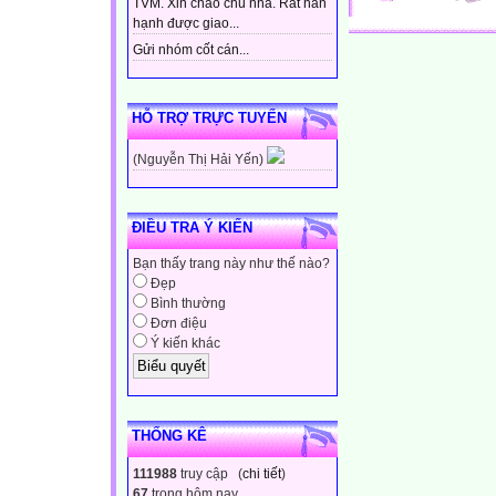
TVM. Xin chào chủ nhà. Rất hân
hạnh được giao...
Gửi nhóm cốt cán...
HỖ TRỢ TRỰC TUYẾN
(Nguyễn Thị Hải Yến)
ĐIỀU TRA Ý KIẾN
Bạn thấy trang này như thế nào?
Đẹp
Bình thường
Đơn điệu
Ý kiến khác
THỐNG KÊ
111988
truy cập (
chi tiết
)
67
trong hôm nay