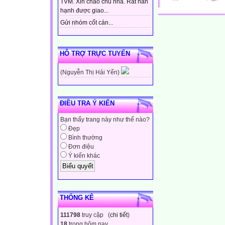
TVM. Xin chào chủ nhà. Rất hân
hạnh được giao...
Gửi nhóm cốt cán...
HỖ TRỢ TRỰC TUYẾN
(Nguyễn Thị Hải Yến)
ĐIỀU TRA Ý KIẾN
Bạn thấy trang này như thế nào?
Đẹp
Bình thường
Đơn điệu
Ý kiến khác
THỐNG KÊ
111798
truy cập (
chi tiết
)
18
trong hôm nay