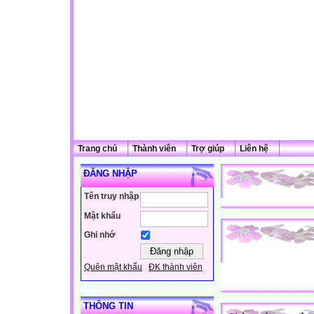
Trang chủ
Thành viên
Trợ giúp
Liên hệ
ĐĂNG NHẬP
Tên truy nhập
Mật khẩu
Ghi nhớ
Quên mật khẩu
ĐK thành viên
THÔNG TIN