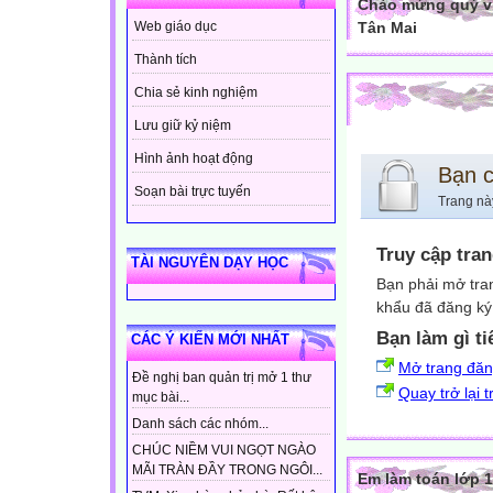
Chào mừng quý vị
Tân Mai
Web giáo dục
Thành tích
Chia sẻ kinh nghiệm
Lưu giữ kỷ niệm
Hình ảnh hoạt động
Bạn 
Soạn bài trực tuyến
Trang nà
Truy cập tra
TÀI NGUYÊN DẠY HỌC
Bạn phải mở tra
khẩu đã đăng ký 
Bạn làm gì ti
CÁC Ý KIẾN MỚI NHẤT
Mở trang đă
Đề nghị ban quản trị mở 1 thư
Quay trở lại 
mục bài...
Danh sách các nhóm...
CHÚC NIỀM VUI NGỌT NGÀO
MÃI TRÀN ĐẦY TRONG NGÔI...
Em làm toán lớp 1