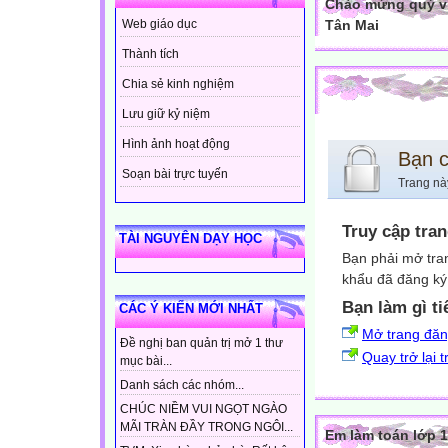
Chào mừng quý vị
Tân Mai
Web giáo dục
Thành tích
Chia sẻ kinh nghiệm
Lưu giữ kỷ niệm
Hình ảnh hoạt động
Bạn 
Soạn bài trực tuyến
Trang nà
Truy cập tra
TÀI NGUYÊN DẠY HỌC
Bạn phải mở tra
khẩu đã đăng ký 
Bạn làm gì ti
CÁC Ý KIẾN MỚI NHẤT
Mở trang đă
Đề nghị ban quản trị mở 1 thư
Quay trở lại 
mục bài...
Danh sách các nhóm...
CHÚC NIỀM VUI NGỌT NGÀO
MÃI TRÀN ĐẦY TRONG NGÔI...
Em làm toán lớp 1