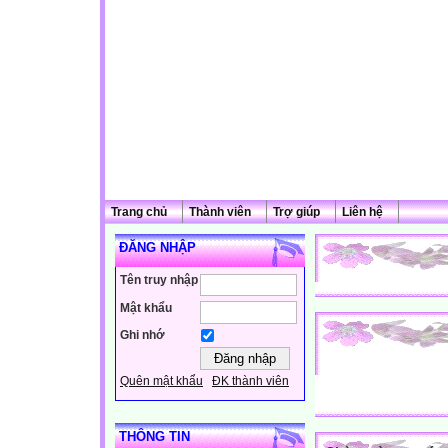
Trang chủ
Thành viên
Trợ giúp
Liên hệ
ĐĂNG NHẬP
Tên truy nhập
Mật khẩu
Ghi nhớ
Quên mật khẩu
ĐK thành viên
THÔNG TIN