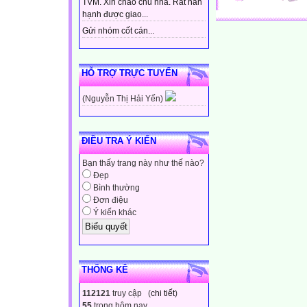
TVM. Xin chào chủ nhà. Rất hân
hạnh được giao...
Gửi nhóm cốt cán...
HỖ TRỢ TRỰC TUYẾN
(Nguyễn Thị Hải Yến)
ĐIỀU TRA Ý KIẾN
Bạn thấy trang này như thế nào?
Đẹp
Bình thường
Đơn điệu
Ý kiến khác
THỐNG KÊ
112121
truy cập (
chi tiết
)
55
trong hôm nay