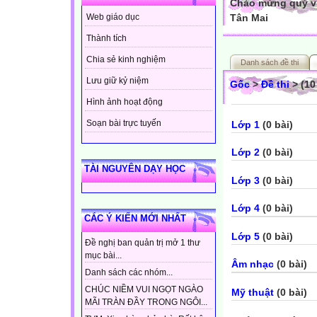
Chào mừng quý vị
Tân Mai
Web giáo dục
Thành tích
Chia sẻ kinh nghiệm
Danh sách đề thi
Lưu giữ kỷ niệm
Gốc
>
Đề thi
> (10
Hình ảnh hoạt động
Soạn bài trực tuyến
Lớp 1
(0 bài)
Lớp 2
(0 bài)
TÀI NGUYÊN DẠY HỌC
Lớp 3
(0 bài)
Lớp 4
(0 bài)
CÁC Ý KIẾN MỚI NHẤT
Lớp 5
(0 bài)
Đề nghị ban quản trị mở 1 thư
mục bài...
Âm nhạc
(0 bài)
Danh sách các nhóm...
CHÚC NIỀM VUI NGỌT NGÀO
Mỹ thuật
(0 bài)
MÃI TRÀN ĐẦY TRONG NGÔI...