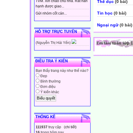
TVM. Xin chào chủ nhà. Rất hân
Thể dục
(0 bài)
hạnh được giao...
Tin học
(0 bài)
Gửi nhóm cốt cán...
Ngoại ngữ
(0 bài)
HỖ TRỢ TRỰC TUYẾN
Em làm toán lớp 1
(Nguyễn Thị Hải Yến)
ĐIỀU TRA Ý KIẾN
Bạn thấy trang này như thế nào?
Đẹp
Bình thường
Đơn điệu
Ý kiến khác
THỐNG KÊ
111937
truy cập (
chi tiết
)
16
trong hôm nay