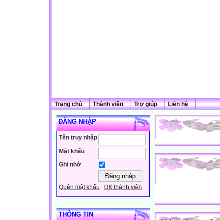
Trang chủ
Thành viên
Trợ giúp
Liên hệ
ĐĂNG NHẬP
Tên truy nhập
Mật khẩu
Ghi nhớ
Quên mật khẩu
ĐK thành viên
THÔNG TIN