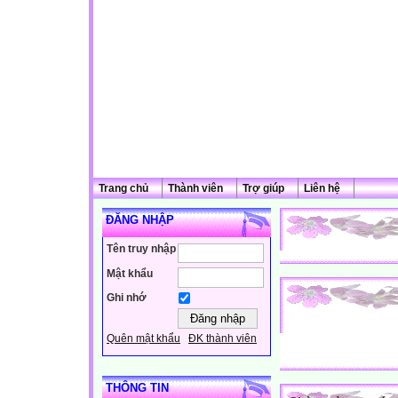
Trang chủ
Thành viên
Trợ giúp
Liên hệ
ĐĂNG NHẬP
Tên truy nhập
Mật khẩu
Ghi nhớ
Quên mật khẩu
ĐK thành viên
THÔNG TIN