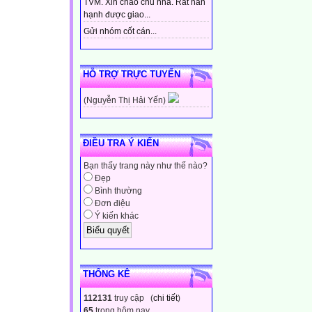
TVM. Xin chào chủ nhà. Rất hân
hạnh được giao...
Gửi nhóm cốt cán...
HỖ TRỢ TRỰC TUYẾN
(Nguyễn Thị Hải Yến)
ĐIỀU TRA Ý KIẾN
Bạn thấy trang này như thế nào?
Đẹp
Bình thường
Đơn điệu
Ý kiến khác
THỐNG KÊ
112131
truy cập (
chi tiết
)
65
trong hôm nay