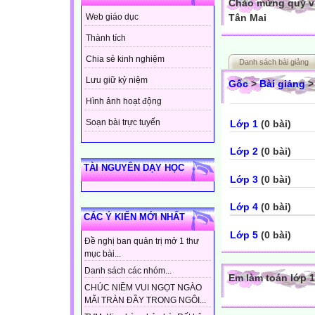
Chào mừng quý vị
Tân Mai
Web giáo dục
Thành tích
Chia sẻ kinh nghiệm
Danh sách bài giảng
Lưu giữ kỷ niệm
Gốc
>
Bài giảng
Hình ảnh hoạt động
Soạn bài trực tuyến
Lớp 1
(0 bài)
Lớp 2
(0 bài)
TÀI NGUYÊN DẠY HỌC
Lớp 3
(0 bài)
Lớp 4
(0 bài)
CÁC Ý KIẾN MỚI NHẤT
Lớp 5
(0 bài)
Đề nghị ban quản trị mở 1 thư
mục bài...
Danh sách các nhóm...
Em làm toán lớp 1
CHÚC NIỀM VUI NGỌT NGÀO
MÃI TRÀN ĐẦY TRONG NGÔI...