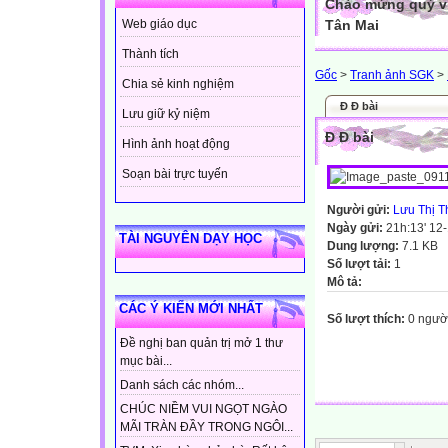
Chào mừng quý vị
Tân Mai
Web giáo dục
Thành tích
Gốc
>
Tranh ảnh SGK
>
Chia sẻ kinh nghiệm
Đ Đ bài
Lưu giữ kỷ niệm
Đ Đ bài
Hình ảnh hoạt động
Soạn bài trực tuyến
Người gửi:
Lưu Thị T
Ngày gửi:
21h:13' 12
TÀI NGUYÊN DẠY HỌC
Dung lượng:
7.1 KB
Số lượt tải:
1
Mô tả:
CÁC Ý KIẾN MỚI NHẤT
Số lượt thích:
0 ngườ
Đề nghị ban quản trị mở 1 thư
mục bài...
Danh sách các nhóm...
CHÚC NIỀM VUI NGỌT NGÀO
MÃI TRÀN ĐẦY TRONG NGÔI...