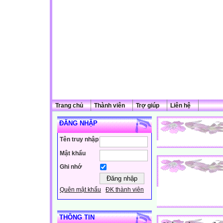
Trang chủ
Thành viên
Trợ giúp
Liên hệ
ĐĂNG NHẬP
Tên truy nhập
Mật khẩu
Ghi nhớ
Quên mật khẩu
ĐK thành viên
THÔNG TIN