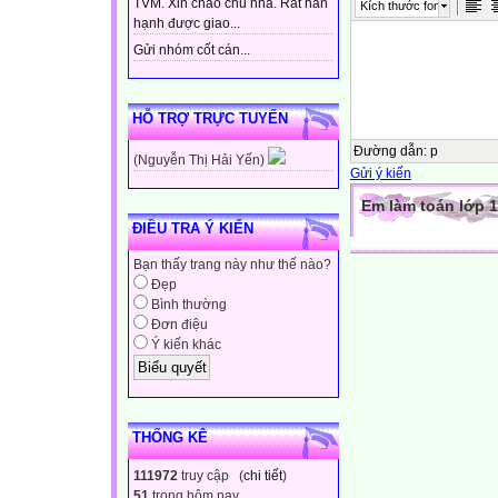
TVM. Xin chào chủ nhà. Rất hân
Kích thước font
hạnh được giao...
Gửi nhóm cốt cán...
HỖ TRỢ TRỰC TUYẾN
Đường dẫn
:
p
(Nguyễn Thị Hải Yến)
Gửi ý kiến
Em làm toán lớp 1
ĐIỀU TRA Ý KIẾN
Bạn thấy trang này như thế nào?
Đẹp
Bình thường
Đơn điệu
Ý kiến khác
THỐNG KÊ
111972
truy cập (
chi tiết
)
51
trong hôm nay