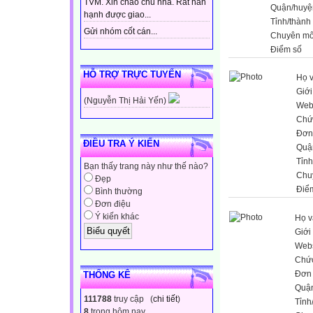
TVM. Xin chào chủ nhà. Rất hân
Quận/huyệ
hạnh được giao...
Tỉnh/thành
Gửi nhóm cốt cán...
Chuyên m
Điểm số
HỖ TRỢ TRỰC TUYẾN
Họ v
Giới
(Nguyễn Thị Hải Yến)
Web
Chứ
Đơn 
ĐIỀU TRA Ý KIẾN
Quậ
Tỉnh
Bạn thấy trang này như thế nào?
Chu
Đẹp
Điể
Bình thường
Đơn điệu
Ý kiến khác
Họ v
Giới 
Webs
Chứ
Đơn 
THỐNG KÊ
Quậ
111788
truy cập (
chi tiết
)
Tỉnh
8
trong hôm nay