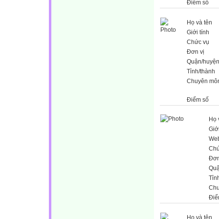
Điểm số
Họ và tên
Giới tính
Chức vụ
Đơn vị
Quận/huyệ
Tỉnh/thành
Chuyên mô
Điểm số
Họ 
Giới
Web
Chứ
Đơn
Quậ
Tỉn
Chu
Điể
Họ và tên