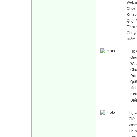
Websi
Chức 
Đơn v
Quận/
Tỉnh/
Chuy
Điểm 
Họ 
Giới
Web
Chứ
Đơn
Quậ
Tỉn
Chu
Điể
Họ v
Giới 
Webs
Chức