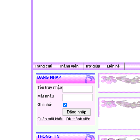
Trang chủ
Thành viên
Trợ giúp
Liên hệ
ĐĂNG NHẬP
Tên truy nhập
Mật khẩu
Ghi nhớ
Quên mật khẩu
ĐK thành viên
THÔNG TIN