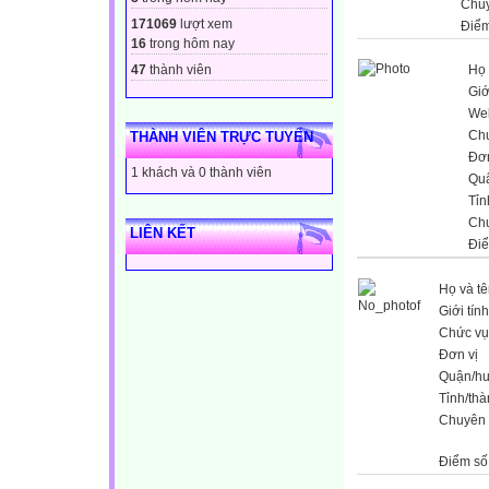
Chu
171069
lượt xem
Điểm
16
trong hôm nay
47
thành viên
Họ 
Giớ
Web
Ch
THÀNH VIÊN TRỰC TUYẾN
Đơn
1 khách và 0 thành viên
Qu
Tỉn
Ch
LIÊN KẾT
Đi
Họ và t
Giới tính
Chức vụ
Đơn vị
Quận/h
Tỉnh/th
Chuyên
Điểm số