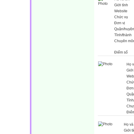
Giới tính
Website
Chức vụ
Đơn vị
Quận/huyệ
Tỉnh/thành
Chuyên mô
Điểm số
Họ v
Giới
Web
Chứ
Đơn 
Quậ
Tỉnh
Chu
Điể
Họ và
Giới t