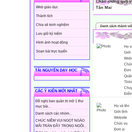
Chào mừng quý vị
Tân Mai
Web giáo dục
Thành tích
Chia sẻ kinh nghiệm
Danh sách thành vi
Lưu giữ kỷ niệm
Hình ảnh hoạt động
Họ v
Soạn bài trực tuyến
Giới 
Webs
Chức
Đơn 
TÀI NGUYÊN DẠY HỌC
Quận
Tỉnh
Chu
CÁC Ý KIẾN MỚI NHẤT
Điểm
Đề nghị ban quản trị mở 1 thư
Họ và tên
mục bài...
Giới tính
Danh sách các nhóm...
Website
CHÚC NIỀM VUI NGỌT NGÀO
Chức vụ
MÃI TRÀN ĐẦY TRONG NGÔI...
Đơn vị