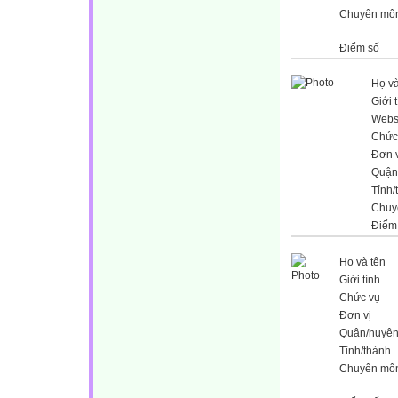
Chuyên mô
Điểm số
Họ và
Giới 
Webs
Chức
Đơn v
Quận
Tỉnh/
Chuy
Điểm
Họ và tên
Giới tính
Chức vụ
Đơn vị
Quận/huyệ
Tỉnh/thành
Chuyên mô